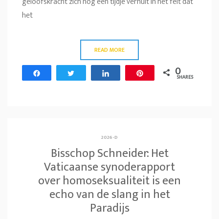
geloofskracht zich nog een tijdje verhult in het feit dat
het
READ MORE
0
Share
Tweet
Share
Pin
SHARES
2026-D
Bisschop Schneider: Het
Vaticaanse synoderapport
over homoseksualiteit is een
echo van de slang in het
Paradijs