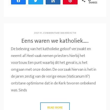
Share
Tweet
Share
Pin
SHARES
2021-R
.
COMMENTAAR VAN REDACTIE
Eens waren we katholiek…..
De beleving van het katholieke geloof verzwakt en
neemt af. Heel vaak nemen priesters hierbij het
voortouw. Een punt waarbij dit het geval is, is het
omgaan met onze doden. De oorzaak hiervan is het in
de jaren zestig van de vorige eeuw (Vaticanum II?)
ontstane optimisme dat in de Kerk tevoren onbekend
was. Sinds
READ MORE