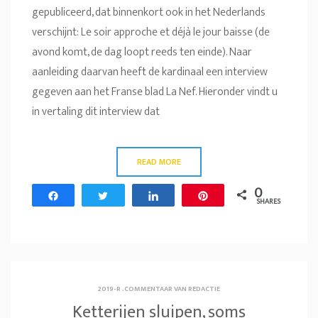
gepubliceerd, dat binnenkort ook in het Nederlands
verschijnt: Le soir approche et déjà le jour baisse (de
avond komt, de dag loopt reeds ten einde). Naar
aanleiding daarvan heeft de kardinaal een interview
gegeven aan het Franse blad La Nef. Hieronder vindt u
in vertaling dit interview dat
READ MORE
0
Share
Tweet
Share
Pin
SHARES
2019-R
.
COMMENTAAR VAN REDACTIE
Ketterijen sluipen, soms