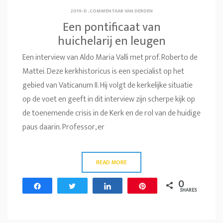
2019-D
.
COMMENTAAR VAN DERDEN
Een pontificaat van
huichelarij en leugen
Een interview van Aldo Maria Valli met prof. Roberto de
Mattei. Deze kerkhistoricus is een specialist op het
gebied van Vaticanum II. Hij volgt de kerkelijke situatie
op de voet en geeft in dit interview zijn scherpe kijk op
de toenemende crisis in de Kerk en de rol van de huidige
paus daarin. Professor, er
READ MORE
0
Share
Tweet
Share
Pin
SHARES