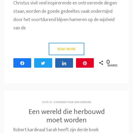
Christus vivit veel inspirerende en ontroerende dingen
staan, worden de goede gedeeltes vaak ondermijnd
door het voortdurend blijven hameren op de wijsheid
van de
READ MORE
0
Share
Tweet
Share
Pin
SHARES
2019-D
.
COMMENTAAR VAN DERDEN
Een wereld die herbouwd
moet worden
Robert kardinaal Sarah heeft zijn derde boek