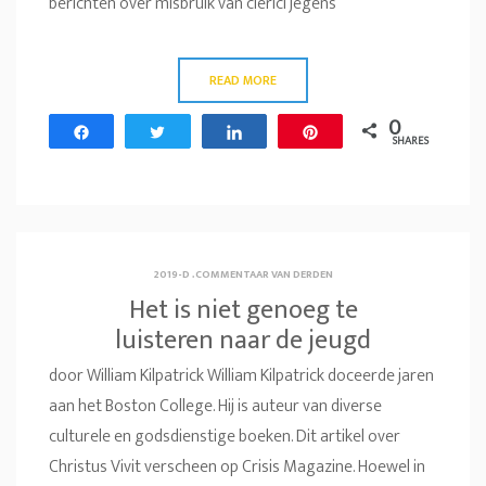
berichten over misbruik van clerici jegens
READ MORE
0
Share
Tweet
Share
Pin
SHARES
2019-D
.
COMMENTAAR VAN DERDEN
Het is niet genoeg te
luisteren naar de jeugd
door William Kilpatrick William Kilpatrick doceerde jaren
aan het Boston College. Hij is auteur van diverse
culturele en godsdienstige boeken. Dit artikel over
Christus Vivit verscheen op Crisis Magazine. Hoewel in