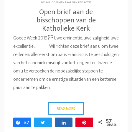
2019-R
.
COMMENTAAR VAN REDACTIE
Open brief aan de
bisschoppen van de
Katholieke Kerk
Goede Week 2019  Uwe eminentie, uwe zaligheid, uwe
excellentie, Wij richten deze brief aan u om twee
redenen: allereerst om paus Franciscus te beschuldigen
van het canoniek misdrijf van ketterij, en ten tweede
om u te verzoeken de noodzakelijke stappen te
ondernemen om de ernstige situatie van een ketterse
paus aan te pakken.
READ MORE
57
Share
57
Tweet
Share
Pin
SHARES