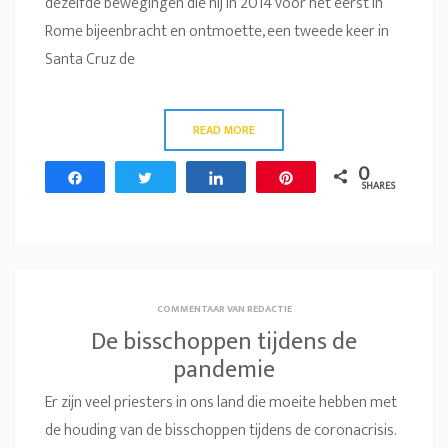
dezelfde bewegingen die hij in 2014 voor het eerst in
Rome bijeenbracht en ontmoette, een tweede keer in
Santa Cruz de
READ MORE
0
Share
Tweet
Share
Pin
SHARES
COMMENTAAR VAN REDACTIE
De bisschoppen tijdens de
pandemie
Er zijn veel priesters in ons land die moeite hebben met
de houding van de bisschoppen tijdens de coronacrisis.