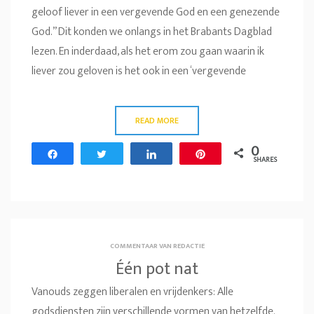
geloof liever in een vergevende God en een genezende
God.” Dit konden we onlangs in het Brabants Dagblad
lezen. En inderdaad, als het erom zou gaan waarin ik
liever zou geloven is het ook in een ‘vergevende
READ MORE
0
Share
Tweet
Share
Pin
SHARES
COMMENTAAR VAN REDACTIE
Één pot nat
Vanouds zeggen liberalen en vrijdenkers: Alle
godsdiensten zijn verschillende vormen van hetzelfde.