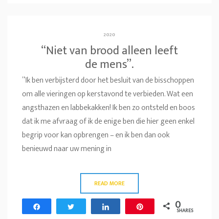
2020
“Niet van brood alleen leeft
de mens”.
“Ik ben verbijsterd door het besluit van de bisschoppen
om alle vieringen op kerstavond te verbieden. Wat een
angsthazen en labbekakken! Ik ben zo ontsteld en boos
dat ik me afvraag of ik de enige ben die hier geen enkel
begrip voor kan opbrengen – en ik ben dan ook
benieuwd naar uw mening in
READ MORE
0
Share
Tweet
Share
Pin
SHARES