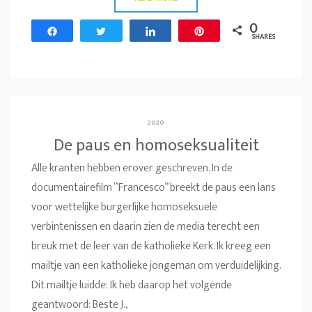
0
Share
Tweet
Share
Pin
SHARES
2020
De paus en homoseksualiteit
Alle kranten hebben erover geschreven. In de
documentairefilm “Francesco” breekt de paus een lans
voor wettelijke burgerlijke homoseksuele
verbintenissen en daarin zien de media terecht een
breuk met de leer van de katholieke Kerk. Ik kreeg een
mailtje van een katholieke jongeman om verduidelijking.
Dit mailtje luidde: Ik heb daarop het volgende
geantwoord: Beste J.,