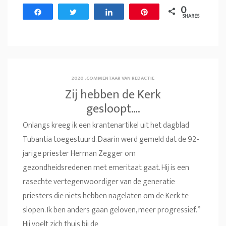
0
Share
Tweet
Share
Pin
SHARES
2020
.
COMMENTAAR VAN REDACTIE
Zij hebben de Kerk
gesloopt….
Onlangs kreeg ik een krantenartikel uit het dagblad
Tubantia toegestuurd. Daarin werd gemeld dat de 92-
jarige priester Herman Zegger om
gezondheidsredenen met emeritaat gaat. Hij is een
rasechte vertegenwoordiger van de generatie
priesters die niets hebben nagelaten om de Kerk te
slopen. Ik ben anders gaan geloven, meer progressief.”
Hij voelt zich thuis bij de