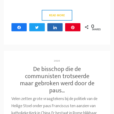
READ MORE
0
Share
Tweet
Share
Pin
SHARES
2020
De bisschop die de
communisten trotseerde
maar gebroken werd door de
paus…
Velen zetten grote vraagtekens bij de politiek van de
Heilige Stoel onder paus Franciscus ten aanzien van
katholieke Kerk in China. Er bestaat in Rome blijkbaar