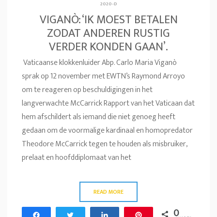
2020-D
VIGANÒ: ‘IK MOEST BETALEN
ZODAT ANDEREN RUSTIG
VERDER KONDEN GAAN’.
Vaticaanse klokkenluider Abp. Carlo Maria Viganò
sprak op 12 november met EWTN’s Raymond Arroyo
om te reageren op beschuldigingen in het
langverwachte McCarrick Rapport van het Vaticaan dat
hem afschildert als iemand die niet genoeg heeft
gedaan om de voormalige kardinaal en homopredator
Theodore McCarrick tegen te houden als misbruiker,
prelaat en hoofddiplomaat van het
READ MORE
0
Share
Tweet
Share
Pin