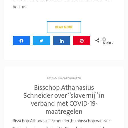
ben het
READ MORE
0
Share
Tweet
Share
Pin
SHARES
2020-D
.
UNCATEGORIZED
Bisschop Athanasius
Schneider over “slavernij” in
verband met COVID-19-
maatregelen
Bisschop Athanasius Schneider, hulpbisschop van Nur-