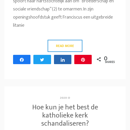
spoort haar hartstochtelijk aan om “broederschap en
sociale vriendschap” (2) te omarmen. In zijn
openingshoofdstuk geeft Franciscus een uitgebreide
litanie
READ MORE
0
Share
Tweet
Share
Pin
SHARES
2020-D
Hoe kun je het best de
katholieke kerk
schandaliseren?