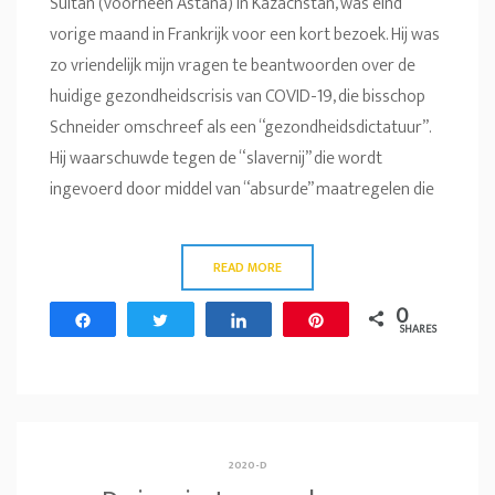
Sultan (voorheen Astana) in Kazachstan, was eind
vorige maand in Frankrijk voor een kort bezoek. Hij was
zo vriendelijk mijn vragen te beantwoorden over de
huidige gezondheidscrisis van COVID-19, die bisschop
Schneider omschreef als een “gezondheidsdictatuur”.
Hij waarschuwde tegen de “slavernij” die wordt
ingevoerd door middel van “absurde” maatregelen die
READ MORE
0
Share
Tweet
Share
Pin
SHARES
2020-D