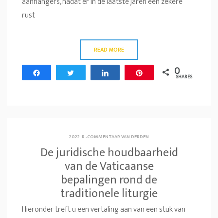
aanhangers, nadat er in de laatste jaren een zekere
rust
READ MORE
0
Share
Tweet
Share
Pin
SHARES
2022-R
.
COMMENTAAR VAN DERDEN
De juridische houdbaarheid
van de Vaticaanse
bepalingen rond de
traditionele liturgie
Hieronder treft u een vertaling aan van een stuk van