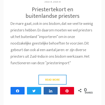
2022-R
.
2023-R
Priestertekort en
buitenlandse priesters
De mare gaat, ook in ons bisdom, dat we veel te weinig
priesters hebben. En daarom moeten we wel priesters
uit het buitenland “importeren” om in onze
noodzakelijke geestelijke behoeften te voorzien. Dit
gebeurt dan ook al een aantal jaren: er zijn diverse
priesters uit Zuid-India in ons bisdom werkzaam. Het
functioneren van deze “priesterimport”
READ MORE
0
Share
Tweet
Share
Pin
SHARES