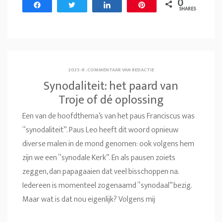
0
Share
Tweet
Share
Pin
SHARES
2025-R
.
COMMENTAAR VAN REDACTIE
Synodaliteit: het paard van
Troje of dé oplossing
Een van de hoofdthema’s van het paus Franciscus was
“synodaliteit”. Paus Leo heeft dit woord opnieuw
diverse malen in de mond genomen: ook volgens hem
zijn we een “synodale Kerk”. En als pausen zoiets
zeggen, dan papagaaien dat veel bisschoppen na.
Iedereen is momenteel zogenaamd “synodaal” bezig.
Maar wat is dat nou eigenlijk? Volgens mij