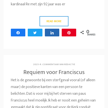
kardinaal Re met zijn 92 jaar was er
READ MORE
0
Share
Tweet
Share
Pin
SHARES
2025-R
.
COMMENTAAR VAN REDACTIE
Requiem voor Franciscus
Het is de gewoonte bij een sterfgeval vooral (of alleen
maar) de positieve kanten van een persoon te
belichten. Dat is voor mij bij het sterven van paus
Franciscus heel moeilijk. Ik heb er nooit een geheim van
gemaakt dat ik zijn pontificaat voor de Kerk ronduit