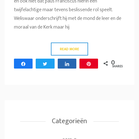
en ook niet dat paus Franciscus hierin een
twijfelachtige maar tevens beslissende rol speelt.
Weliswaar onderschrijft hij met de mond de leer en de
moraal van de Kerk maar hij
READ MORE
0
Share
Tweet
Share
Pin
SHARES
Categorieën