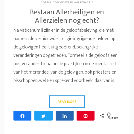
2025-R
.
COMMENTAAR VAN REDACTIE
Bestaan Allerheiligen en
Allerzielen nog echt?
Na Vaticanum II zijn er in de geloofsbeleving, die met
name in de vernieuwde liturgie ingrijpende invloed op
de gelovigen heeft uitgeoefend, belangrijke
veranderingen opgetreden. Formeel is de geloofsleer
niet veranderd maar in de praktijk en in de mentaliteit
van het merendeel van de gelovigen, ook priesters en
bisschoppen, wel. Een sprekend voorbeeld daarvan is
READ MORE
0
Share
Tweet
Share
Pin
SHARES