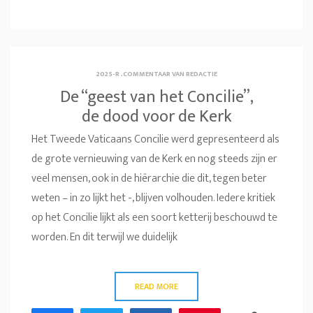
2025-R
.
COMMENTAAR VAN REDACTIE
De “geest van het Concilie”,
de dood voor de Kerk
Het Tweede Vaticaans Concilie werd gepresenteerd als
de grote vernieuwing van de Kerk en nog steeds zijn er
veel mensen, ook in de hiërarchie die dit, tegen beter
weten – in zo lijkt het -, blijven volhouden. Iedere kritiek
op het Concilie lijkt als een soort ketterij beschouwd te
worden. En dit terwijl we duidelijk
READ MORE