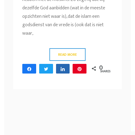
dezelfde God aanbidden (wat in de meeste
opzichten niet waar is), dat de islam een
godsdienst van de vrede is (ook dat is niet
waar,
READ MORE
0
Share
Tweet
Share
Pin
SHARES