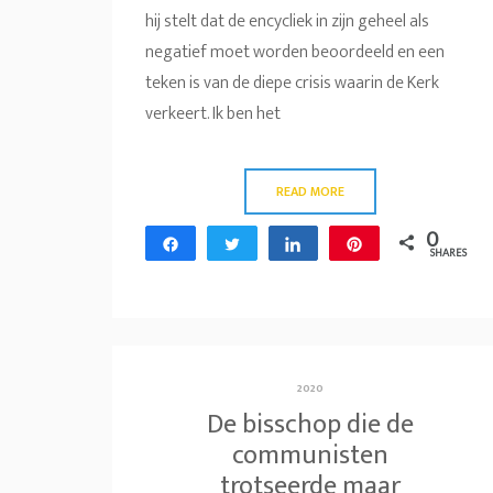
hij stelt dat de encycliek in zijn geheel als
negatief moet worden beoordeeld en een
teken is van de diepe crisis waarin de Kerk
verkeert. Ik ben het
READ MORE
0
Share
Tweet
Share
Pin
SHARES
2020
De bisschop die de
communisten
trotseerde maar