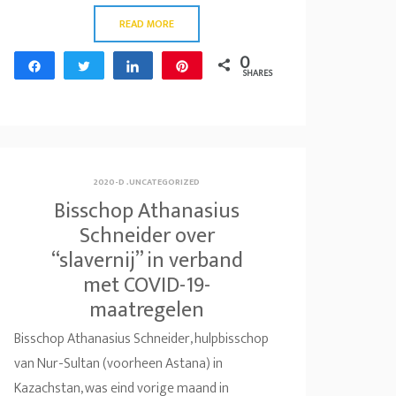
READ MORE
0
Share
Tweet
Share
Pin
SHARES
2020-D
.
UNCATEGORIZED
Bisschop Athanasius
Schneider over
“slavernij” in verband
met COVID-19-
maatregelen
Bisschop Athanasius Schneider, hulpbisschop
van Nur-Sultan (voorheen Astana) in
Kazachstan, was eind vorige maand in