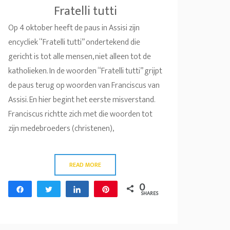
Fratelli tutti
Op 4 oktober heeft de paus in Assisi zijn
encycliek “Fratelli tutti” ondertekend die
gericht is tot alle mensen, niet alleen tot de
katholieken. In de woorden “Fratelli tutti” grijpt
de paus terug op woorden van Franciscus van
Assisi. En hier begint het eerste misverstand.
Franciscus richtte zich met die woorden tot
zijn medebroeders (christenen),
READ MORE
0
Share
Tweet
Share
Pin
SHARES