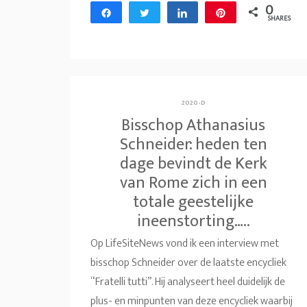
0
Share
Tweet
Share
Pin
SHARES
2020-D
Bisschop Athanasius
Schneider: heden ten
dage bevindt de Kerk
van Rome zich in een
totale geestelijke
ineenstorting…..
Op LifeSiteNews vond ik een interview met
bisschop Schneider over de laatste encycliek
“Fratelli tutti”. Hij analyseert heel duidelijk de
plus- en minpunten van deze encycliek waarbij