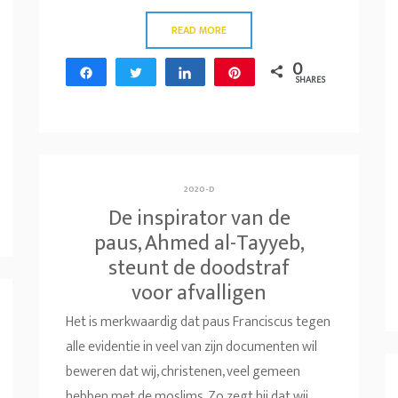
READ MORE
0
Share
Tweet
Share
Pin
SHARES
2020-D
De inspirator van de
paus, Ahmed al-Tayyeb,
steunt de doodstraf
voor afvalligen
Het is merkwaardig dat paus Franciscus tegen
alle evidentie in veel van zijn documenten wil
beweren dat wij, christenen, veel gemeen
hebben met de moslims. Zo zegt hij dat wij