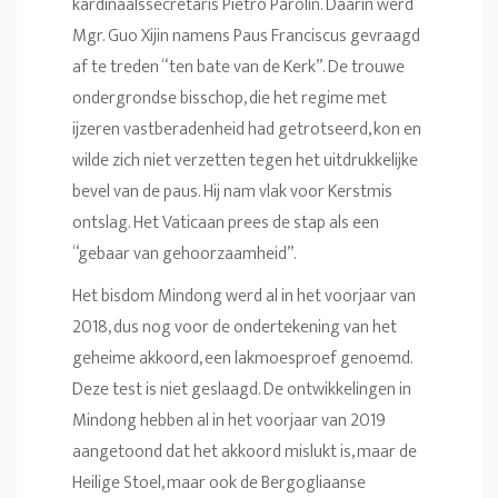
kardinaalssecretaris Pietro Parolin. Daarin werd
Mgr. Guo Xijin namens Paus Franciscus gevraagd
af te treden “ten bate van de Kerk”. De trouwe
ondergrondse bisschop, die het regime met
ijzeren vastberadenheid had getrotseerd, kon en
wilde zich niet verzetten tegen het uitdrukkelijke
bevel van de paus. Hij nam vlak voor Kerstmis
ontslag. Het Vaticaan prees de stap als een
“gebaar van gehoorzaamheid”.
Het bisdom Mindong werd al in het voorjaar van
2018, dus nog voor de ondertekening van het
geheime akkoord, een lakmoesproef genoemd.
Deze test is niet geslaagd. De ontwikkelingen in
Mindong hebben al in het voorjaar van 2019
aangetoond dat het akkoord mislukt is, maar de
Heilige Stoel, maar ook de Bergogliaanse