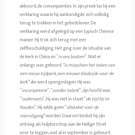
akkoord, de consequenties. In zijn preek las hij een
verklaring waarin hij aankondigde zich volledig
terug te trekken in het gebedsleven. De
verklaring werd afgelegd op een typisch Chinese
manier. Hij trok zich terug met een
zelfbeschuldiging. Het ging over de situatie van
de kerk in China en “
in ons bisdom
“. Wat er
onlangs was gebeurd
“is misschien het teken van
een nieuw tijdperk, een nieuwe bladzijde voor de
ker
k” die werd opengeslagen. Hij was
“
incompetent
“, “
zonder talen
t”, zijn hoofd was
“
ouderwets
“, hij was niet in staat “
de tijd bij te
houden
“. Hij wilde geen “
obstakel voor de
vooruitgang
” worden. Daarom besluit hij zijn
ontslag als hulpbisschop aan de Heilige Stoel
voor te leggen, wat al in september is gebeurd.