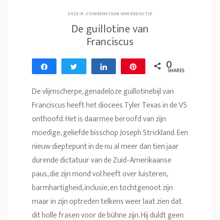
2023-R
.
COMMENTAAR VAN REDACTIE
De guillotine van
Franciscus
0
Share
Tweet
Share
Pin
SHARES
De vlijmscherpe, genadeloze guillotinebijl van
Franciscus heeft het diocees Tyler Texas in de VS
onthoofd. Het is daarmee beroofd van zijn
moedige, geliefde bisschop Joseph Strickland. Een
nieuw dieptepunt in de nu al meer dan tien jaar
durende dictatuur van de Zuid-Amerikaanse
paus, die zijn mond vol heeft over luisteren,
barmhartigheid, inclusie, en tochtgenoot zijn
maar in zijn optreden telkens weer laat zien dat
dit holle frasen voor de bühne zijn. Hij duldt geen