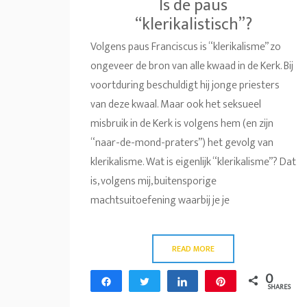
Is de paus
“klerikalistisch”?
Volgens paus Franciscus is “klerikalisme” zo
ongeveer de bron van alle kwaad in de Kerk. Bij
voortduring beschuldigt hij jonge priesters
van deze kwaal. Maar ook het seksueel
misbruik in de Kerk is volgens hem (en zijn
“naar-de-mond-praters”) het gevolg van
klerikalisme. Wat is eigenlijk “klerikalisme”? Dat
is, volgens mij, buitensporige
machtsuitoefening waarbij je je
READ MORE
0
Share
Tweet
Share
Pin
SHARES