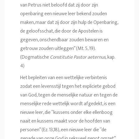
van Petrus niet beloofd dat zij door zijn
openbaring een nieuwe leer bekend zouden
maken, maar dat zij door zijn hulp de Openbaring,
de geloofsschat, die door de Apostelen is
gegeven, onschendbaar zouden bewaren en
getrouw zouden uitleggen” (Mt. 5, 19).
(Dogmatische
Constitutie Pastor aeternus,
kap.
4)
Het bepleiten van een wettelijke verbintenis
zodat een levensstijl tegen het expliciete gebod
van God, tegen de menselijke natuur en tegen de
menselijke rede wettelijk wordt afgedekt, is een
nieuwe leer, die “kussens onder elke ellenboog
naait en kussens maakt voor de hoofden van
personen” (Ez. 13,18), een nieuwe leer die “de
genade van onze God in seksueel genot omzet”