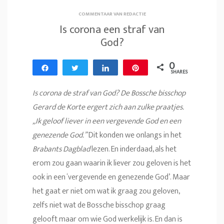
COMMENTAAR VAN REDACTIE
Is corona een straf van
God?
0
Share
Tweet
Share
Pin
SHARES
Is corona de straf van God? De Bossche bisschop
Gerard de Korte ergert zich aan zulke praatjes.
,,Ik geloof liever in een vergevende God en een
genezende God.”
Dit konden we onlangs in het
Brabants Dagblad
lezen. En inderdaad, als het
erom zou gaan waarin ik liever zou geloven is het
ook in een ‘vergevende en genezende God’. Maar
het gaat er niet om wat ik graag zou geloven,
zelfs niet wat de Bossche bisschop graag
gelooft maar om wie God werkelijk is. En dan is