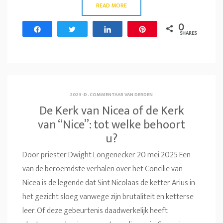
READ MORE
0
Share
Tweet
Share
Pin
SHARES
2025-D
.
COMMENTAAR VAN DERDEN
De Kerk van Nicea of de Kerk
van “Nice”: tot welke behoort
u?
Door priester Dwight Longenecker 20 mei 2025 Een
van de beroemdste verhalen over het Concilie van
Nicea is de legende dat Sint Nicolaas de ketter Arius in
het gezicht sloeg vanwege zijn brutaliteit en ketterse
leer. Of deze gebeurtenis daadwerkelijk heeft