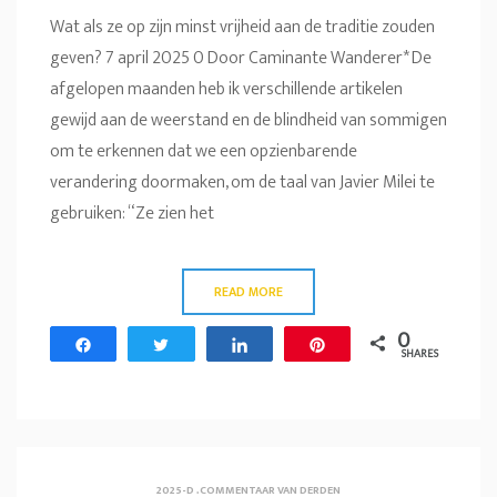
Wat als ze op zijn minst vrijheid aan de traditie zouden
geven? 7 april 2025 0 Door Caminante Wanderer* De
afgelopen maanden heb ik verschillende artikelen
gewijd aan de weerstand en de blindheid van sommigen
om te erkennen dat we een opzienbarende
verandering doormaken, om de taal van Javier Milei te
gebruiken: “Ze zien het
READ MORE
0
Share
Tweet
Share
Pin
SHARES
2025-D
.
COMMENTAAR VAN DERDEN