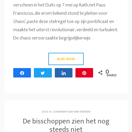
verscheen in het Duits op 7 mei op Kath.net Paus
Franciscus, die erom bekend stond te pleiten voor
‘chaos’, paste deze stelregel toe op zijn pontificaat en
maakte het uiterst revolutionair, verdeeld en turbulent.
De chaos veroorzaakte begrijpelijkerwijs
READ MORE
0
Share
Tweet
Share
Pin
SHARES
2025-D
.
COMMENTAAR VAN DERDEN
De bisschoppen zien het nog
steeds niet