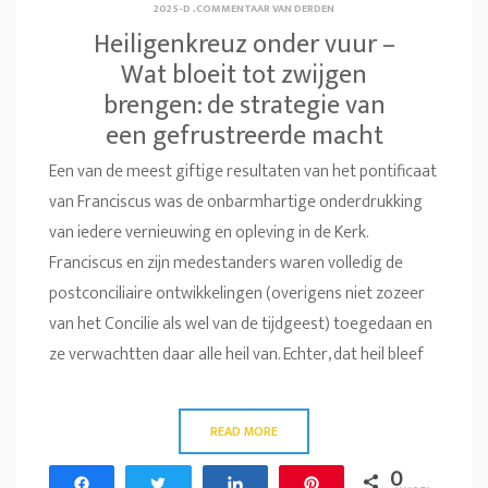
2025-D
.
COMMENTAAR VAN DERDEN
Heiligenkreuz onder vuur –
Wat bloeit tot zwijgen
brengen: de strategie van
een gefrustreerde macht
Een van de meest giftige resultaten van het pontificaat
van Franciscus was de onbarmhartige onderdrukking
van iedere vernieuwing en opleving in de Kerk.
Franciscus en zijn medestanders waren volledig de
postconciliaire ontwikkelingen (overigens niet zozeer
van het Concilie als wel van de tijdgeest) toegedaan en
ze verwachtten daar alle heil van. Echter, dat heil bleef
READ MORE
0
Share
Tweet
Share
Pin