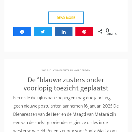
READ MORE
0
Share
Tweet
Share
Pin
SHARES
2025-D
.
COMMENTAAR VAN DERDEN
De “blauwe zusters onder
voorlopig toezicht geplaatst
Een orde die rijk is aan roepingen mag drie jaar lang
geen nieuwe postulanten aannemen 16 januari 2025 De
Dienaressen van de Heer en de Maagd van Matará zijn
een van de snelst groeiende religieuze ordes in de
westerse wereld. Reden genoeg voor Santa Marta om