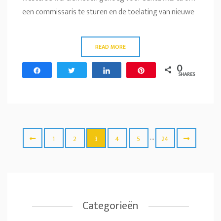
een commissaris te sturen en de toelating van nieuwe
READ MORE
0
Share
Tweet
Share
Pin
SHARES
…
1
2
3
4
5
24
Categorieën