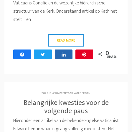
Vaticaans Concilie en de wezenlijke hiërarchische
structuur van de Kerk. Onderstaand artikel op Kath.net
stelt – en
READ MORE
0
Share
Tweet
Share
Pin
SHARES
2025-D
.
COMMENTAAR VAN DERDEN
Belangrijke kwesties voor de
volgende paus
Hieronder een artikel van de bekende Engelse vaticanist
Edward Pentin waar ik graag volledig mee instem. Het