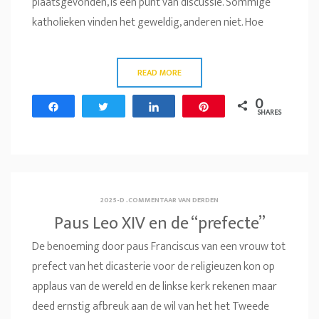
plaatsgevonden, is een punt van discussie. Sommige
katholieken vinden het geweldig, anderen niet. Hoe
READ MORE
0
Share
Tweet
Share
Pin
SHARES
2025-D
.
COMMENTAAR VAN DERDEN
Paus Leo XIV en de “prefecte”
De benoeming door paus Franciscus van een vrouw tot
prefect van het dicasterie voor de religieuzen kon op
applaus van de wereld en de linkse kerk rekenen maar
deed ernstig afbreuk aan de wil van het het Tweede