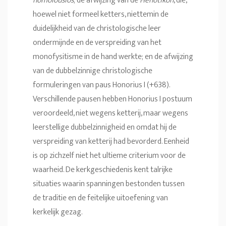
homoiousios
; de afwijzing van de
Henotikon
, die,
hoewel niet formeel ketters, niettemin de
duidelijkheid van de christologische leer
ondermijnde en de verspreiding van het
monofysitisme in de hand werkte; en de afwijzing
van de dubbelzinnige christologische
formuleringen van paus Honorius I (+638).
Verschillende pausen hebben Honorius I postuum
veroordeeld, niet wegens ketterij, maar wegens
leerstellige dubbelzinnigheid en omdat hij de
verspreiding van ketterij had bevorderd. Eenheid
is op zichzelf niet het ultieme criterium voor de
waarheid. De kerkgeschiedenis kent talrijke
situaties waarin spanningen bestonden tussen
de traditie en de feitelijke uitoefening van
kerkelijk gezag.