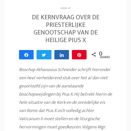
2026-D
DE KERNVRAAG OVER DE
PRIESTERLIJKE
GENOOTSCHAP VAN DE
HEILIGE PIUS X
0
Share
Tweet
Share
Pin
SHARES
Bisschop Athanasius Schneider schrijft hieronder
een heel verhelderend stuk over het al dan niet
geoorloofd zijn van de aanstaande
bisschopswijdingen bij Pius X. Hij betrekt hierin de
hele situatie van de Kerk en de onredelijke eis
van Rome dat Pius X zich volledig achter
Vaticanum II moet stellen en de liturgische
hervormingen moet goedkeuren. Volgens Mgr.