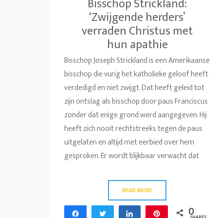
Bisschop Strickland:
‘Zwijgende herders’
verraden Christus met
hun apathie
Bisschop Joseph Strickland is een Amerikaanse
bisschop die vurig het katholieke geloof heeft
verdedigd en niet zwijgt. Dat heeft geleid tot
zijn ontslag als bisschop door paus Franciscus
zonder dat enige grond werd aangegeven. Hij
heeft zich nooit rechtstreeks tegen de paus
uitgelaten en altijd met eerbied over hem
gesproken. Er wordt blijkbaar verwacht dat
READ MORE
0
Share
Tweet
Share
Pin
SHARES