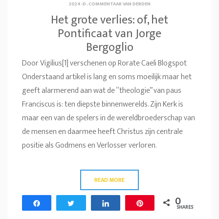
2024-D
.
COMMENTAAR VAN DERDEN
Het grote verlies: of, het
Pontificaat van Jorge
Bergoglio
Door Vigilius[1] verschenen op Rorate Caeli Blogspot
Onderstaand artikel is lang en soms moeilijk maar het
geeft alarmerend aan wat de “theologie” van paus
Franciscus is: ten diepste binnenwerelds. Zijn Kerk is
maar een van de spelers in de wereldbroederschap van
de mensen en daarmee heeft Christus zijn centrale
positie als Godmens en Verlosser verloren.
READ MORE
0
Share
Tweet
Share
Pin
SHARES