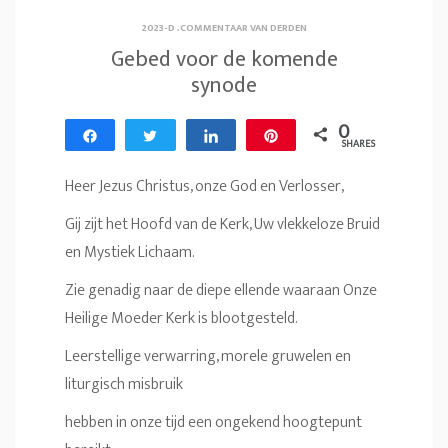
2023-D
.
COMMENTAAR VAN DERDEN
Gebed voor de komende
synode
0
Share
Tweet
Share
Pin
SHARES
Heer Jezus Christus, onze God en Verlosser,
Gij zijt het Hoofd van de Kerk, Uw vlekkeloze Bruid
en Mystiek Lichaam.
Zie genadig naar de diepe ellende waaraan Onze
Heilige Moeder Kerk is blootgesteld.
Leerstellige verwarring, morele gruwelen en
liturgisch misbruik
hebben in onze tijd een ongekend hoogtepunt