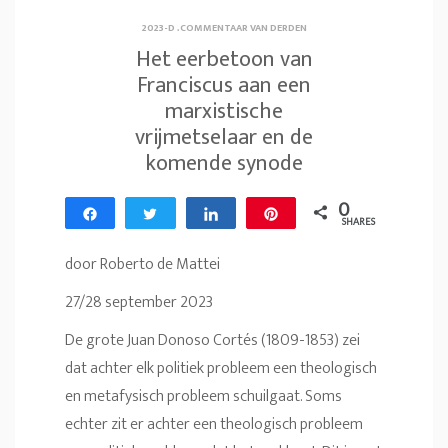
2023-D
.
COMMENTAAR VAN DERDEN
Het eerbetoon van
Franciscus aan een
marxistische
vrijmetselaar en de
komende synode
0
Share
Tweet
Share
Pin
SHARES
door Roberto de Mattei
27/28 september 2023
De grote Juan Donoso Cortés (1809-1853) zei
dat achter elk politiek probleem een theologisch
en metafysisch probleem schuilgaat. Soms
echter zit er achter een theologisch probleem