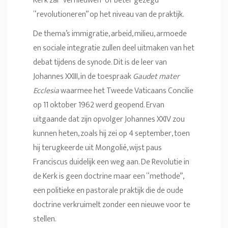
Kerk zal “vernieuwen” of beter gezegd
“revolutioneren” op het niveau van de praktijk.
De thema’s immigratie, arbeid, milieu, armoede
en sociale integratie zullen deel uitmaken van het
debat tijdens de synode. Dit is de leer van
Johannes XXIII, in de toespraak
Gaudet mater
Ecclesia
waarmee het Tweede Vaticaans Concilie
op 11 oktober 1962 werd geopend. Ervan
uitgaande dat zijn opvolger Johannes XXIV zou
kunnen heten, zoals hij zei op 4 september, toen
hij terugkeerde uit Mongolië, wijst paus
Franciscus duidelijk een weg aan. De Revolutie in
de Kerk is geen doctrine maar een “methode”,
een politieke en pastorale praktijk die de oude
doctrine verkruimelt zonder een nieuwe voor te
stellen.