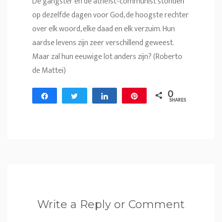
De gangster en de atheïst-communist stonden
op dezelfde dagen voor God, de hoogste rechter
over elk woord, elke daad en elk verzuim. Hun
aardse levens zijn zeer verschillend geweest.
Maar zal hun eeuwige lot anders zijn? (Roberto
de Mattei)
0
Share
Tweet
Share
Pin
SHARES
Write a Reply or Comment