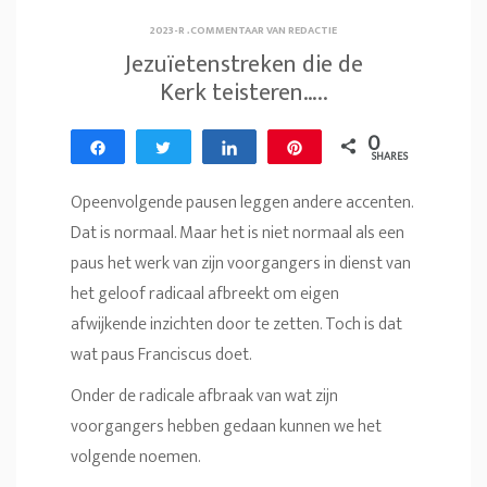
2023-R
.
COMMENTAAR VAN REDACTIE
Jezuïetenstreken die de
Kerk teisteren…..
0
Share
Tweet
Share
Pin
SHARES
Opeenvolgende pausen leggen andere accenten.
Dat is normaal. Maar het is niet normaal als een
paus het werk van zijn voorgangers in dienst van
het geloof radicaal afbreekt om eigen
afwijkende inzichten door te zetten. Toch is dat
wat paus Franciscus doet.
Onder de radicale afbraak van wat zijn
voorgangers hebben gedaan kunnen we het
volgende noemen.