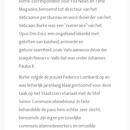
Rome-correspondent voor Fox News en Time
Magazine, benoemd tot directeur van het
Vaticaanse persbureau en woordvoerder van het
Vaticaan. Burke was een “numeraire” van het
Opus Dei, d.w.z. een ongehuwd lekenlid met
geloften van kuisheid, armoede en
gehoorzaamheid, zoals Vaticaanwoordvoerder
Joaquín Navarro-Valls dat was onder Johannes
Paulus II.
Burke volgde de jezuïet Federico Lombardi op en
was letterlijk jarenlang klaargestoomd voor deze
taak op het Staatssecretariaat met de titel
Senior Communicatieadviseur. In feite
behandelde de paus hem echter zeer slecht,
benoemde zijn eigen persoonlijke
communicatiemedewerkers en omzeilde