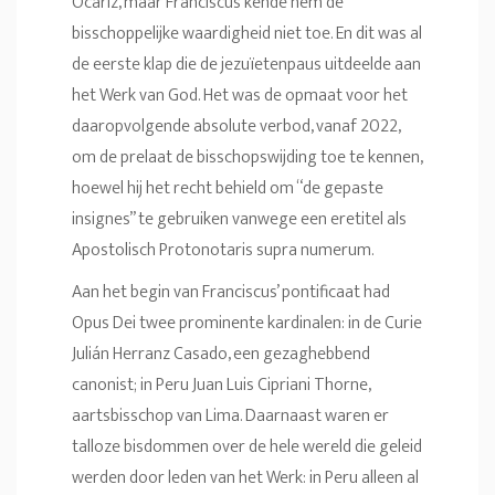
Ocáriz, maar Franciscus kende hem de
bisschoppelijke waardigheid niet toe. En dit was al
de eerste klap die de jezuïetenpaus uitdeelde aan
het Werk van God. Het was de opmaat voor het
daaropvolgende absolute verbod, vanaf 2022,
om de prelaat de bisschopswijding toe te kennen,
hoewel hij het recht behield om “de gepaste
insignes” te gebruiken vanwege een eretitel als
Apostolisch Protonotaris supra numerum.
Aan het begin van Franciscus’ pontificaat had
Opus Dei twee prominente kardinalen: in de Curie
Julián Herranz Casado, een gezaghebbend
canonist; in Peru Juan Luis Cipriani Thorne,
aartsbisschop van Lima. Daarnaast waren er
talloze bisdommen over de hele wereld die geleid
werden door leden van het Werk: in Peru alleen al