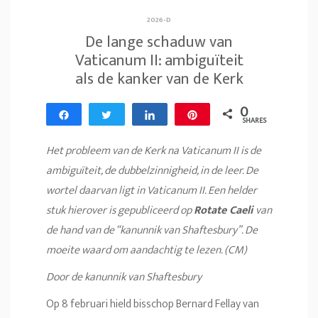
2026-D
De lange schaduw van
Vaticanum II: ambiguïteit
als de kanker van de Kerk
0
Share
Tweet
Share
Pin
SHARES
Het probleem van de Kerk na Vaticanum II is de
ambiguïteit, de dubbelzinnigheid, in de leer. De
wortel daarvan ligt in Vaticanum II. Een helder
stuk hierover is gepubliceerd op
Rotate Caeli
van
de hand van de “kanunnik van Shaftesbury”. De
moeite waard om aandachtig te lezen. (CM)
Door de kanunnik van Shaftesbury
Op 8 februari hield bisschop Bernard Fellay van