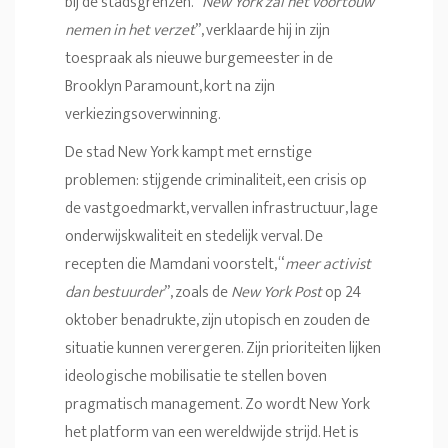
bij de stadsgrenzen. “
New York zal het voortouw
nemen in het verzet
”, verklaarde hij in zijn
toespraak als nieuwe burgemeester in de
Brooklyn Paramount, kort na zijn
verkiezingsoverwinning.
De stad New York kampt met ernstige
problemen: stijgende criminaliteit, een crisis op
de vastgoedmarkt, vervallen infrastructuur, lage
onderwijskwaliteit en stedelijk verval. De
recepten die Mamdani voorstelt, “
meer activist
dan bestuurder
”, zoals de
New York Post
op 24
oktober benadrukte, zijn utopisch en zouden de
situatie kunnen verergeren. Zijn prioriteiten lijken
ideologische mobilisatie te stellen boven
pragmatisch management. Zo wordt New York
het platform van een wereldwijde strijd. Het is