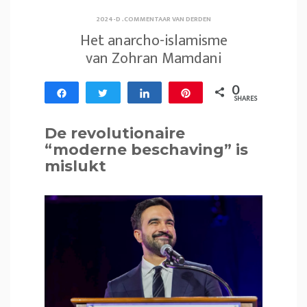
2024-D
.
COMMENTAAR VAN DERDEN
Het anarcho-islamisme
van Zohran Mamdani
0
Share
Tweet
Share
Pin
SHARES
De revolutionaire
“moderne beschaving” is
mislukt