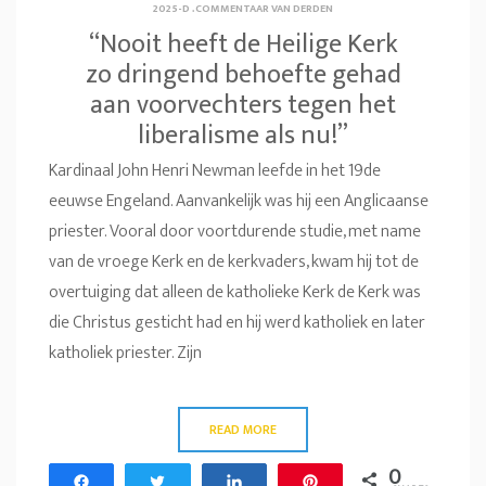
2025-D
.
COMMENTAAR VAN DERDEN
“Nooit heeft de Heilige Kerk
zo dringend behoefte gehad
aan voorvechters tegen het
liberalisme als nu!”
Kardinaal John Henri Newman leefde in het 19de
eeuwse Engeland. Aanvankelijk was hij een Anglicaanse
priester. Vooral door voortdurende studie, met name
van de vroege Kerk en de kerkvaders, kwam hij tot de
overtuiging dat alleen de katholieke Kerk de Kerk was
die Christus gesticht had en hij werd katholiek en later
katholiek priester. Zijn
READ MORE
0
Share
Tweet
Share
Pin