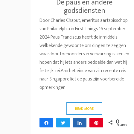
De paus en andere
godsdiensten
Door Charles Chaput, emeritus aartsbisschop
van Philadelphia in First Things 16 september
2024 Paus Franciscus heeft de inmiddels
welbekende gewoonte om dingen te zeggen
waardoor toehoorders in verwarring raken en
hopen dat hij iets anders bedoelde dan wat hij
feitelijk zei.Aan het einde van zijn recente reis
naar Singapore liet de paus zijn voorbereide
opmerkingen
READ MORE
0
Share
Tweet
Share
Pin
SHARES