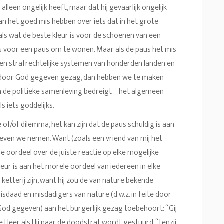
 alleen ongelijk heeft, maar dat hij gevaarlijk ongelijk
kan het goed mis hebben over iets dat in het grote
oals wat de beste kleur is voor de schoenen van een
 is voor een paus om te wonen. Maar als de paus het mis
e en strafrechtelijke systemen van honderden landen en
 door God gegeven gezag, dan hebben we te maken
n de politieke samenleving bedreigt – het algemeen
s iets goddelijks.
f/of dilemma, het kan zijn dat de paus schuldig is aan
ieven we nemen. Want (zoals een vriend van mij het
e oordeel over de juiste reactie op elke mogelijke
ieur is aan het morele oordeel van iedereen in elke
ketterij zijn, want hij zou de van nature bekende
sdaad en misdadigers van nature (d.w.z. in feite door
God gegeven) aan het burgerlijk gezag toebehoort: “Gij
Heer als Hij naar de doodstraf wordt gestuurd, “tenzij