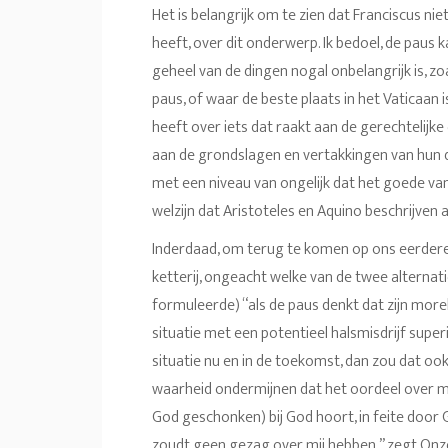
Het is belangrijk om te zien dat Franciscus niet
heeft, over dit onderwerp. Ik bedoel, de paus 
geheel van de dingen nogal onbelangrijk is, z
paus, of waar de beste plaats in het Vaticaan
heeft over iets dat raakt aan de gerechtelijk
aan de grondslagen en vertakkingen van hun
met een niveau van ongelijk dat het goede va
welzijn dat Aristoteles en Aquino beschrijven al
Inderdaad, om terug te komen op ons eerdere o
ketterij, ongeacht welke van de twee alternat
formuleerde) “als de paus denkt dat zijn morel
situatie met een potentieel halsmisdrijf super
situatie nu en in de toekomst, dan zou dat ook 
waarheid ondermijnen dat het oordeel over mi
God geschonken) bij God hoort, in feite door 
zoudt geen gezag over mij hebben,” zegt Onze 