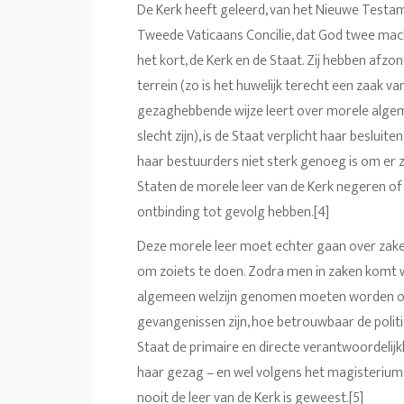
De Kerk heeft geleerd, van het Nieuwe Testame
Tweede Vaticaans Concilie, dat God twee machte
het kort, de Kerk en de Staat. Zij hebben afzo
terrein (zo is het huwelijk terecht een zaak v
gezaghebbende wijze leert over morele algeme
slecht zijn), is de Staat verplicht haar besluit
haar bestuurders niet sterk genoeg is om er z
Staten de morele leer van de Kerk negeren of 
ontbinding tot gevolg hebben.[4]
Deze morele leer moet echter gaan over zaken d
om zoiets te doen. Zodra men in zaken komt w
algemeen welzijn genomen moeten worden op 
gevangenissen zijn, hoe betrouwbaar de politie
Staat de primaire en directe verantwoordelijkhe
haar gezag – en wel volgens het magisterium z
nooit de leer van de Kerk is geweest.[5]