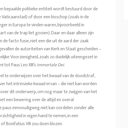
n bepaalde politieke entiteit wordt bestuurd door de
e Vaticaanstad) of door een bisschop (zoals in de
er in Europa te vinden waren, bijvoorbeeld in
t van de trap liet gooien). Daar en daar alleen zijn
de facto fusie, niet een die uit de aard der zaak
 gevallen de autoriteiten van Kerk en Staat gescheiden –
lijke Voorzienigheid, zoals zo duidelijk uiteengezet in
nt
tot Paus Leo XIII’s
Immortale Dei
.
eel te onderwijzen over het kwaad van de doodstraf,
r het intrinsieke kwaad ervan – die niet kan worden
 over dit onderwerp, om nog maar te zwijgen van het
et een bewering over de altijd en overal
e paus eenvoudigweg niet kan oordelen zonder alle
oorzichtigheid in eigen hand te nemen, in een
of Bonifatius VIII zou doen blozen.