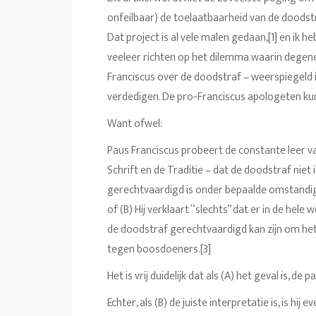
onfeilbaar) de toelaatbaarheid van de doods
Dat project is al vele malen gedaan,[1] en ik he
veeleer richten op het dilemma waarin degen
Franciscus over de doodstraf – weerspiegeld i
verdedigen. De pro-Franciscus apologeten kun
Want ofwel:
Paus Franciscus probeert de constante leer va
Schrift en de Traditie – dat de doodstraf niet 
gerechtvaardigd is onder bepaalde omstandi
of (B) Hij verklaart “slechts” dat er in de hele
de doodstraf gerechtvaardigd kan zijn om he
tegen boosdoeners.[3]
Het is vrij duidelijk dat als (A) het geval is, de 
Echter, als (B) de juiste interpretatie is, is h