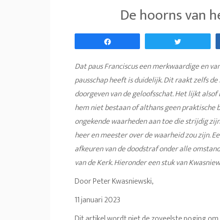
De hoorns van h
Share
Tweet
Dat paus Franciscus een merkwaardige en van 
pausschap heeft is duidelijk. Dit raakt zelfs 
doorgeven van de geloofsschat. Het lijkt als
hem niet bestaan of althans geen praktische b
ongekende waarheden aan toe die strijdig zijn
heer en meester over de waarheid zou zijn. Ee
afkeuren van de doodstraf onder alle omstandi
van de Kerk. Hieronder een stuk van Kwasniew
Door Peter Kwasniewski,
11 januari 2023
Dit artikel wordt niet de zoveelste poging om t