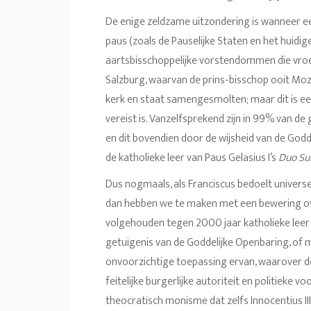
De enige zeldzame uitzondering is wanneer ee
paus (zoals de Pauselijke Staten en het huidig
aartsbisschoppelijke vorstendommen die vroeg
Salzburg, waarvan de prins-bisschop ooit Mozar
kerk en staat samengesmolten; maar dit is een 
vereist is. Vanzelfsprekend zijn in 99% van de
en dit bovendien door de wijsheid van de Godde
de katholieke leer van Paus Gelasius I’s
Duo Su
Dus nogmaals, als Franciscus bedoelt univers
dan hebben we te maken met een bewering ove
volgehouden tegen 2000 jaar katholieke leer
getuigenis van de Goddelijke Openbaring, of m
onvoorzichtige toepassing ervan, waarover d
feitelijke burgerlijke autoriteit en politieke v
theocratisch monisme dat zelfs Innocentius III 