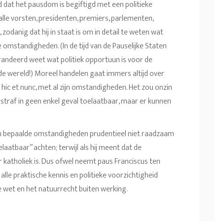
dat het pausdom is begiftigd met een politieke
alle vorsten, presidenten, premiers, parlementen,
odanig dat hij in staat is om in detail te weten wat
le omstandigheden. (In de tijd van de Pauselijke Staten
andeerd weet wat politiek opportuun is voor de
 de wereld!) Moreel handelen gaat immers altijd over
 hic et nunc, met al zijn omstandigheden. Het zou onzin
straf in geen enkel geval toelaatbaar, maar er kunnen
in bepaalde omstandigheden prudentieel niet raadzaam
laatbaar” achten; terwijl als hij meent dat de
er katholiek is. Dus ofwel neemt paus Franciscus ten
 alle praktische kennis en politieke voorzichtigheid
ke wet en het natuurrecht buiten werking.