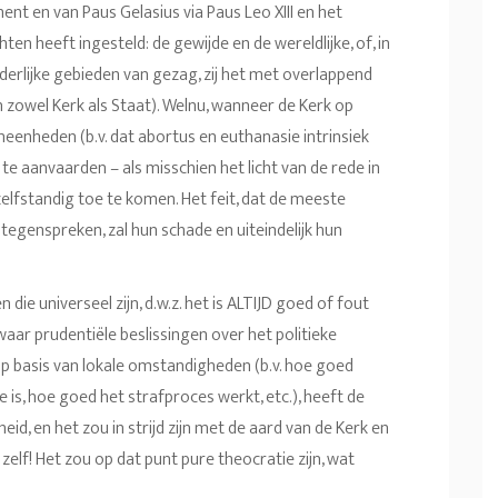
nt en van Paus Gelasius via Paus Leo XIII en het
n heeft ingesteld: de gewijde en de wereldlijke, of, in
nderlijke gebieden van gezag, zij het met overlappend
an zowel Kerk als Staat). Welnu, wanneer de Kerk op
enheden (b.v. dat abortus en euthanasie intrinsiek
en te aanvaarden – als misschien het licht van de rede in
elfstandig toe te komen. Het feit, dat de meeste
tegenspreken, zal hun schade en uiteindelijk hun
ie universeel zijn, d.w.z. het is ALTIJD goed of fout
aar prudentiële beslissingen over het politieke
basis van lokale omstandigheden (b.v. hoe goed
 is, hoe goed het strafproces werkt, etc.), heeft de
id, en het zou in strijd zijn met de aard van de Kerk en
elf! Het zou op dat punt pure theocratie zijn, wat