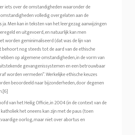
eer iets over de omstandigheden waaronder de
 omstandigheden volledig overgelaten aan de
 ja. Men kan in teksten van het leergezag aanwijzingen
regeld en uitgevoerd, en natuurlijk kan men
et worden geminimaliseerd (dat was de lijn van
et behoort nog steeds tot de aard van de ethische
g hebben op algemene omstandigheden, in de vorm van
waar uitstekende gevangenissystemen en een betrouwbaar
traf worden vermeden”. Werkelijke ethische keuzes
worden beoordeeld naar bijzonderheden, door degenen
n.[6]
fd van het Heilig Officie, in 2004 (in de context van de
katholiek het oneens kan zijn met de paus (toen
tvaardige oorlog, maar niet over abortus en