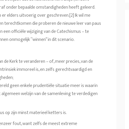
traf onder bepaalde omstandigheden heeft geleerd.
b er elders uitvoerig over geschreven.[2] Ik wil me
en terechtkomen die proberen de nieuwe leer van paus
n een officiële wijziging van de Catechismus – te
nen onmogelijk “winnen” in dit scenario.
n de Kerk te veranderen – of, meer precies, van de
intrinsiek immoreel is, en zelfs gerechtvaardigd en
gheden;
 wereld geen enkele prudentiële situatie meer is waarin
t algemeen welzijn van de samenleving te verdedigen
paus op zijn minst materieel ketters is.
ij evenzeer fout, want zelfs de meest extreme