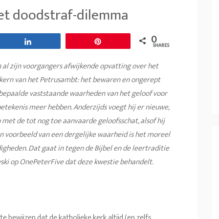
et doodstraf-dilemma
0
Share
Pin
SHARES
al zijn voorgangers afwijkende opvatting over het
de kern van het Petrusambt: het bewaren en ongerept
of bepaalde vaststaande waarheden van
het geloof voor
etekenis meer hebben. Anderzijds voegt hij er nieuwe,
 met de tot nog toe aanvaarde geloofsschat, alsof hij
n voorbeeld van een dergelijke waarheid is het moreel
gheden. Dat gaat in tegen de Bijbel en de leertraditie
ski op OnePeterFive dat deze kwestie behandelt.
e bewijzen dat de katholieke kerk altijd (en zelfs