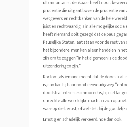
ultramontanist denkbaar heeft nooit beweerd 
prudentie die uitgaat boven de prudentie van 
wetgevers en rechtbanken van de hele wereld, z
juist en rechtvaardig is in alle mogelijke socia
heeft niemand ooit gezegd dat de paus gegar
Pauselijke Staten, laat staan voor de rest van
het bijzondere: men kan alleen handelen in het
zijn om te zeggen “in het algemeen is de dood
uitzonderingen zijn.”
Kortom, als iemand meent dat de doodstraf 
is, dan kan hij haar nooit eenvoudigweg “ontoe
doodstraf intrinsiek immoreel is, hij niet lang
onrechte alle wereldlijke macht in zich op, met
waarop die berust; ofwel stelt hij de goddelij
Ernstig en schadelijk verkeerd, hoe dan ook.