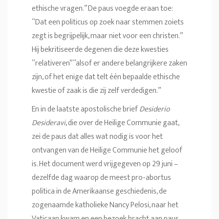
ethische vragen.” De paus voegde eraan toe:
“Dat een politicus op zoek naar stemmen zoiets
zegt is begrijpelijk, maar niet voor een christen.”
Hij bekritiseerde degenen die deze kwesties
“relativeren” “alsof er andere belangrijkere zaken
zijn, of het enige dat telt één bepaalde ethische
kwestie of zaak is die zij zelf verdedigen.”
En in de laatste apostolische brief
Desiderio
Desideravi
, die over de Heilige Communie gaat,
zei de paus dat alles wat nodig is voor het
ontvangen van de Heilige Communie het geloof
is. Het document werd vrijgegeven op 29 juni –
dezelfde dag waarop de meest pro-abortus
politica in de Amerikaanse geschiedenis, de
zogenaamde katholieke Nancy Pelosi, naar het
Vaticaan kwam en een bezoek bracht aan paus