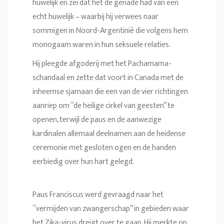
huwelijk en zei dat het de genade had van een
echt huwelijk – waarbij hij verwees naar
sommigen in Noord-Argentinië die volgens hem
monogaam waren in hun seksuele relaties.
Hij pleegde afgoderij met het Pachamama-
schandaal en zette dat voort in Canada met de
inheemse sjamaan die een van de vier richtingen
aanriep om “de heilige cirkel van geesten” te
openen, terwijl de paus en de aanwezige
kardinalen allemaal deelnamen aan de heidense
ceremonie met gesloten ogen en de handen
eerbiedig over hun hart gelegd.
Paus Franciscus werd gevraagd naar het
“vermijden van zwangerschap” in gebieden waar
het Zika-virus dreigt over te gaan. Hij merkte op