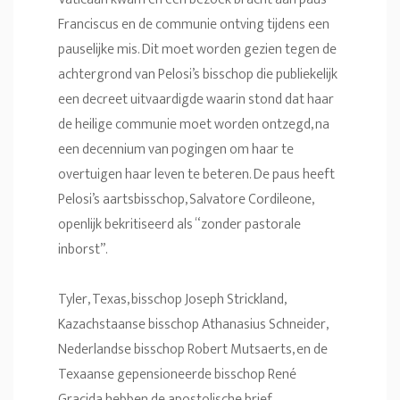
Franciscus en de communie ontving tijdens een
pauselijke mis. Dit moet worden gezien tegen de
achtergrond van Pelosi’s bisschop die publiekelijk
een decreet uitvaardigde waarin stond dat haar
de heilige communie moet worden ontzegd, na
een decennium van pogingen om haar te
overtuigen haar leven te beteren. De paus heeft
Pelosi’s aartsbisschop, Salvatore Cordileone,
openlijk bekritiseerd als “zonder pastorale
inborst”.
Tyler, Texas, bisschop Joseph Strickland,
Kazachstaanse bisschop Athanasius Schneider,
Nederlandse bisschop Robert Mutsaerts, en de
Texaanse gepensioneerde bisschop René
Gracida hebben de apostolische brief