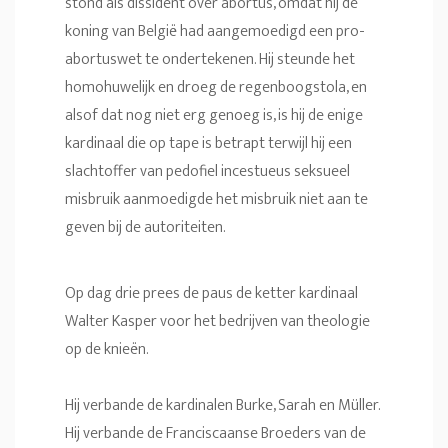
stond als dissident over abortus, omdat hij de
koning van België had aangemoedigd een pro-
abortuswet te ondertekenen. Hij steunde het
homohuwelijk en droeg de regenboogstola, en
alsof dat nog niet erg genoeg is, is hij de enige
kardinaal die op tape is betrapt terwijl hij een
slachtoffer van pedofiel incestueus seksueel
misbruik aanmoedigde het misbruik niet aan te
geven bij de autoriteiten.
Op dag drie prees de paus de ketter kardinaal
Walter Kasper voor het bedrijven van theologie
op de knieën.
Hij verbande de kardinalen Burke, Sarah en Müller.
Hij verbande de Franciscaanse Broeders van de