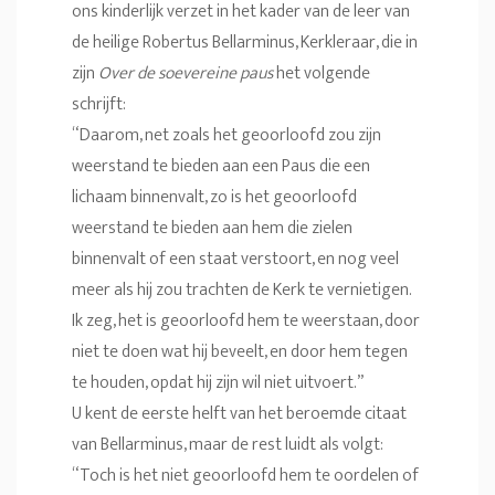
ons kinderlijk verzet in het kader van de leer van
de heilige Robertus Bellarminus, Kerkleraar, die in
zijn
Over de soevereine paus
het volgende
schrijft:
“Daarom, net zoals het geoorloofd zou zijn
weerstand te bieden aan een Paus die een
lichaam binnenvalt, zo is het geoorloofd
weerstand te bieden aan hem die zielen
binnenvalt of een staat verstoort, en nog veel
meer als hij zou trachten de Kerk te vernietigen.
Ik zeg, het is geoorloofd hem te weerstaan, door
niet te doen wat hij beveelt, en door hem tegen
te houden, opdat hij zijn wil niet uitvoert.”
U kent de eerste helft van het beroemde citaat
van Bellarminus, maar de rest luidt als volgt:
“Toch is het niet geoorloofd hem te oordelen of