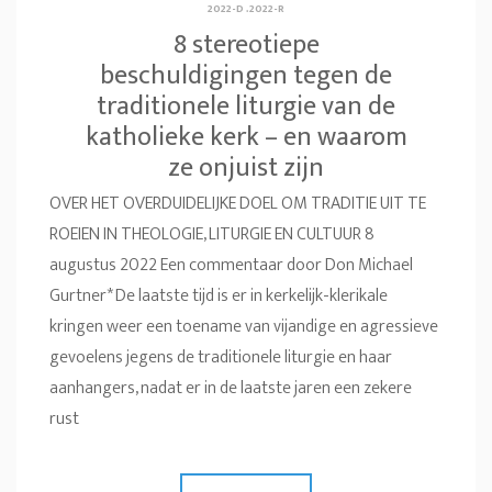
2022-D
.
2022-R
8 stereotiepe
beschuldigingen tegen de
traditionele liturgie van de
katholieke kerk – en waarom
ze onjuist zijn
OVER HET OVERDUIDELIJKE DOEL OM TRADITIE UIT TE
ROEIEN IN THEOLOGIE, LITURGIE EN CULTUUR 8
augustus 2022 Een commentaar door Don Michael
Gurtner* De laatste tijd is er in kerkelijk-klerikale
kringen weer een toename van vijandige en agressieve
gevoelens jegens de traditionele liturgie en haar
aanhangers, nadat er in de laatste jaren een zekere
rust