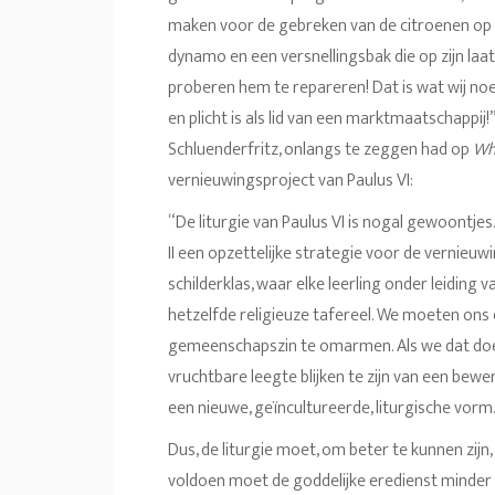
maken voor de gebreken van de citroenen op z
dynamo en een versnellingsbak die op zijn laat
proberen hem te repareren! Dat is wat wij no
en plicht is als lid van een marktmaatschappi
Schluenderfritz, onlangs te zeggen had op
Wh
vernieuwingsproject van Paulus VI:
“De liturgie van Paulus VI is nogal gewoontjes…
II een opzettelijke strategie voor de vernieu
schilderklas, waar elke leerling onder leiding
hetzelfde religieuze tafereel. We moeten ons
gemeenschapszin te omarmen. Als we dat doen, 
vruchtbare leegte blijken te zijn van een bew
een nieuwe, geïncultureerde, liturgische vorm
Dus, de liturgie moet, om beter te kunnen zij
voldoen moet de goddelijke eredienst minder 