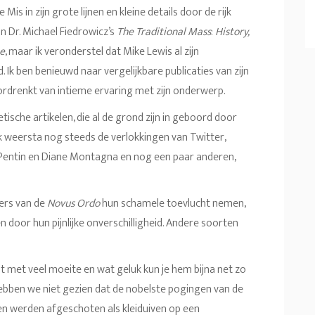
is in zijn grote lijnen en kleine details door de rijk
 Dr. Michael Fiedrowicz’s
The Traditional Mass
:
History,
te
, maar ik veronderstel dat Mike Lewis al zijn
k ben benieuwd naar vergelijkbare publicaties van zijn
ordrenkt van intieme ervaring met zijn onderwerp.
thetische artikelen, die al de grond zijn in geboord door
 weersta nog steeds de verlokkingen van Twitter,
entin en Diane Montagna en nog een paar anderen,
ders van de
Novus Ordo
hun schamele toevlucht nemen,
n door hun pijnlijke onverschilligheid. Andere soorten
want met veel moeite en wat geluk kun je hem bijna net zo
hebben we niet gezien dat de nobelste pogingen van de
n werden afgeschoten als kleiduiven op een