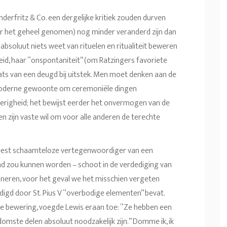
erfritz & Co. een dergelijke kritiek zouden durven
over het geheel genomen) nog minder veranderd zijn dan
 absoluut niets weet van rituelen en ritualiteit beweren
heid, haar “onspontaniteit” (om Ratzingers favoriete
laats van een deugd bij uitstek. Men moet denken aan de
 moderne gewoonte om ceremoniële dingen
erigheid; het bewijst eerder het onvermogen van de
 en zijn vaste wil om voor alle anderen de terechte
meest schaamteloze vertegenwoordiger van een
d zou kunnen worden – schoot in de verdediging van
nneren, voor het geval we het misschien vergeten
ndigd door St. Pius V “overbodige elementen” bevat.
ze bewering, voegde Lewis eraan toe: “Ze hebben een
ste delen absoluut noodzakelijk zijn.” Domme ik, ik