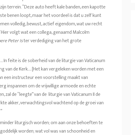
ijn terrein. “Deze auto heeft kale banden, een kapotte
ste benen loopt, maar het voordeel is dat u zelf kunt
emen volledig, bewust, actief eigendom, wat uw recht
j!” Hier volgt wat een collega, genaamd Malcolm
ere Peter Is
ter verdediging van het grote
. In feite is de soberheid van de liturgie van Vaticanum
wing van de Kerk…. [Het kan vergeleken worden met een
 van een instructeur een voorstelling maakt van
 erg inspannen om de vrijwillige armoede en echte
zal de “leegte” van de liturgie van Vaticanum II de
erkte akker, verwachtingsvol wachtend op de groei van
.”
n, minder liturgisch worden; om aan onze behoeften te
goddelijk worden; wat vol was van schoonheid en