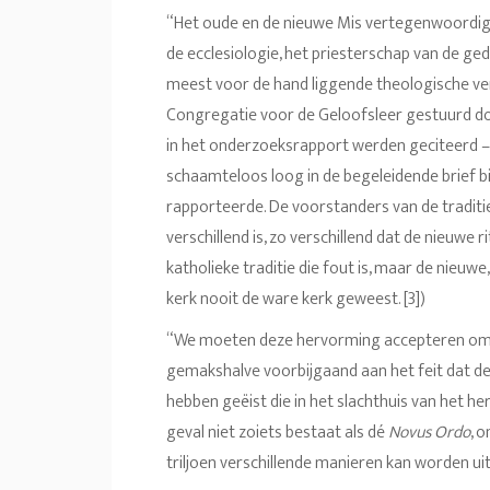
“Het oude en de nieuwe Mis vertegenwoordige
de ecclesiologie, het priesterschap van de g
meest voor de hand liggende theologische vers
Congregatie voor de Geloofsleer gestuurd do
in het onderzoeksrapport werden geciteerd –
schaamteloos loog in de begeleidende brief b
rapporteerde. De voorstanders van de traditie
verschillend is, zo verschillend dat de nieuwe r
katholieke traditie die fout is, maar de nieuw
kerk nooit de ware kerk geweest. [3])
“We moeten deze hervorming accepteren omdat
gemakshalve voorbijgaand aan het feit dat de 
hebben geëist die in het slachthuis van het he
geval niet zoiets bestaat als dé
Novus Ordo
, 
triljoen verschillende manieren kan worden ui