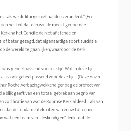
est als we de liturgie niet hadden veranderd.” (Een
 gezien het feit dat een van de meest genoemde
erk na het Concilie de niet aflatende en
 of beter gezegd, dat eigenaardige soort suïcidale
op de wereld te gaan lijken, waardoor de Kerk
was geheel passend voor die tijd. Wat in deze tijd
a.] is ook geheel passend voor deze tijd.” (Deze onzin
thur Roche, verbazingwekkend genoeg de prefect van
ie blijk geeft van een totaal gebrek aan begrip van
een codificatie van wat de Roomse Kerk al deed – als van
zien dat de fundamentele riten van eeuw tot eeuw
 wat een team van “deskundigen” denkt dat de