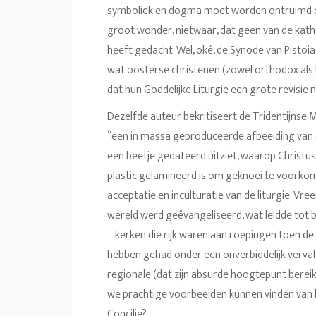
symboliek en dogma moet worden ontruimd om 
groot wonder, nietwaar, dat geen van de katho
heeft gedacht. Wel, oké, de Synode van Pistoia
wat oosterse christenen (zowel orthodox als
dat hun Goddelijke Liturgie een grote revisie 
Dezelfde auteur bekritiseert de Tridentijnse Mi
“een in massa geproduceerde afbeelding van een
een beetje gedateerd uitziet, waarop Christus 
plastic gelamineerd is om geknoei te voorkome
acceptatie en inculturatie van de liturgie. Vre
wereld werd geëvangeliseerd, wat leidde tot b
– kerken die rijk waren aan roepingen toen de l
hebben gehad onder een onverbiddelijk verval 
regionale (dat zijn absurde hoogtepunt berei
we prachtige voorbeelden kunnen vinden van l
Concilie?