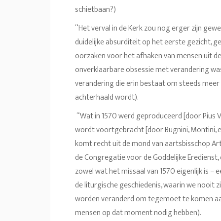
schietbaan?)
“Het verval in de Kerk zou nog erger zijn gewe
duidelijke absurditeit op het eerste gezicht,
oorzaken voor het afhaken van mensen uit de K
onverklaarbare obsessie met verandering was,
verandering die erin bestaat om steeds meer 
achterhaald wordt).
“Wat in 1570 werd geproduceerd [door Pius V] 
wordt voortgebracht [door Bugnini, Montini, e.
komt recht uit de mond van aartsbisschop Ar
de Congregatie voor de Goddelijke Eredienst, d
zowel wat het missaal van 1570 eigenlijk is – 
de liturgische geschiedenis, waarin we nooit 
worden veranderd om tegemoet te komen aan
mensen op dat moment nodig hebben).