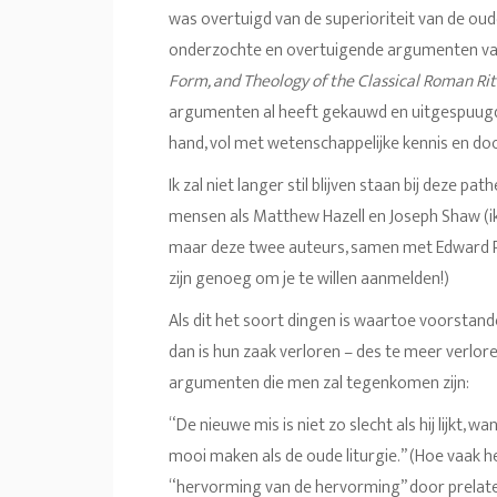
was overtuigd van de superioriteit van de oude M
onderzochte en overtuigende argumenten van
Form, and Theology of the Classical Roman Ri
argumenten al heeft gekauwd en uitgespuugd. I
hand, vol met wetenschappelijke kennis en do
Ik zal niet langer stil blijven staan bij deze pa
mensen als Matthew Hazell en Joseph Shaw (ik
maar deze twee auteurs, samen met Edward P
zijn genoeg om je te willen aanmelden!)
Als dit het soort dingen is waartoe voorstan
dan is hun zaak verloren – des te meer verlore
argumenten die men zal tegenkomen zijn:
“De nieuwe mis is niet zo slecht als hij lijkt, 
mooi maken als de oude liturgie.” (Hoe vaak 
“hervorming van de hervorming” door prelate