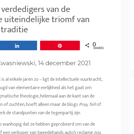
verdedigers van de
uiteindelijke triomf van
traditie
0
Share
Pin
SHARES
Kwasniewski, 14 december 2021
s al enkele jaren zo – ligt de intellectuele vuurkracht,
ugd van elementaire eerlijkheid als het gaat om
matische theologie, helemaal aan de kant van de
hen of zuchten, hoeft alleen maar de blogs
Pray, Tell
of
rk de standpunten van de tegenpartij zijn.
 zo wanhopig dat ze hebben geprobeerd om van de
 een verkoper van tweedehands auto’s reclame zou