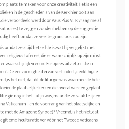
plaats te maken voor onze creativiteit. Het is een
lieken in de geschiedenis van de Kerk hier ooit aan
, die veroordeeld werd door Paus Pius VI. Ik vraag me af
 katholiek) te zeggen zouden hebben op de suggestie
nodig heeft omdat ze veel te grandioos zou zijn.
s omdat ze altijd hetzelfde is, wat hij vergelijkt met
 religieus tafereel, die er waarschijnlijk op zijn minst
er waarschijnlijk vreemd Europees uitziet, en die in
n”. De eenvormigheid ervan verhindert, denkt hij, de
emd, is het niet, dat dit de liturgie was waarmee de hele
loeiende plaatselijke kerken die overal werden geplant
iturgie nog in het Latijn was, maar die zo vaak te lijden
na Vaticanum II en de voorrang van het plaatselijke en
kte met de Amazone Synode)? Vreemd, is het niet, dat
egitieme inculturatie ver vóór het Tweede Vaticaans