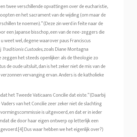
n twee verschillende opvattingen over de eucharistie,
edoopten en het sacrament van de wijding (om maar de
chillen te noemen).” (Deze zin werd in feite naar de
or een Japanse bisschop, een van de nee-zeggers die
 u weet wel, degene waarover paus Franciscus
ij
Traditionis Custodes
, zoals Diane Montagna
 zeggen het steeds openlijker: als de theologie zo
itus de oude uitsluit, dan is het zeker niet de mis van de
e, verzonnen vervanging ervan. Anders is de katholieke
 het Tweede Vaticaans Concilie dat eiste.” (Daarbij
Vaders van het Concilie zeer zeker niet de slachting
rvormingscommissie is uitgevoerd, en dat er in ieder
omdat die door haar eigen ontwerp op letterlijk een
tgevoerd.[4] Dus waar hebben we het eigenlijk over?)