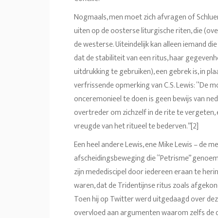
Nogmaals, men moet zich afvragen of Schluend
uiten op de oosterse liturgische riten, die (
de westerse. Uiteindelijk kan alleen iemand die
dat de stabiliteit van een ritus, haar gegeven
uitdrukking te gebruiken), een gebrek is, in p
verfrissende opmerking van C.S. Lewis: “De
onceremonieel te doen is geen bewijs van ned
overtreder om zichzelf in de rite te vergeten,
vreugde van het ritueel te bederven.”[2]
Een heel andere Lewis, ene Mike Lewis – de 
afscheidingsbeweging die “Petrisme” genoem
zijn medediscipel door iedereen eraan te heri
waren, dat de Tridentijnse ritus zoals afgeko
Toen hij op Twitter werd uitgedaagd over de
overvloed aan argumenten waarom zelfs de dom