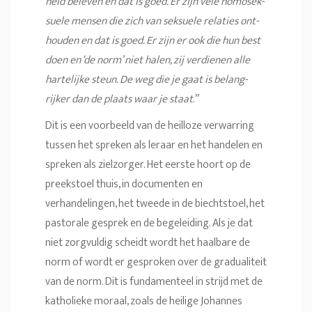
heid beleven en dat is goed. Er zijn vele homo­sek­
su­ele mensen die zich van seksuele relaties ont­
hou­den en dat is goed. Er zijn er ook die hun best
doen en ‘de norm’ niet halen, zij verdienen alle
harte­lijke steun. De weg die je gaat is be­lang­
rijker dan de plaats waar je staat
.”
Dit is een voorbeeld van de heilloze verwarring
tussen het spreken als leraar en het handelen en
spreken als zielzorger. Het eerste hoort op de
preekstoel thuis, in documenten en
verhandelingen, het tweede in de biechtstoel, het
pastorale gesprek en de begeleiding. Als je dat
niet zorgvuldig scheidt wordt het haalbare de
norm of wordt er gesproken over de gradualiteit
van de norm. Dit is fundamenteel in strijd met de
katholieke moraal, zoals de heilige Johannes