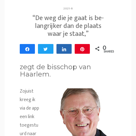
2021-R
“De weg die je gaat is be­
lang­rijker dan de plaats
waar je staat,”
0
Share
Tweet
Share
Pin
SHARES
zegt de bisschop van
Haarlem.
Zojuist
kreeg ik
via de app
een link
toegestu
urd naar