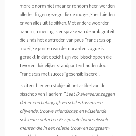
morele norm niet maar er rondom heen worden
allerlei dingen gezegd die de mogelijkheid bieden
er van alles uit te pikken. Met andere woorden:
naar mijn mening is er sprake van de ambiguïteit
die sinds het aantreden van paus Franciscus op
moeilijke punten van de moraal en vogue is
geraakt. In dat opzicht zijn veel bisschoppen die
tevoren duidelijker standpunten hadden door
Franciscus met succes “gesensibiliseerd”.
Ik citeer hier een stukje uit het artikel van de
bisschop van Haarlem: “
Laat ik aller­eerst zeggen
dat er een be­lang­rijk verschil is tussen een
blijvende, trouwe vriend­schap en wisselende
seksuele contacten. Er zijn vele homo­sek­su­ele
mensen die in een relatie trouw en zorg­zaam­