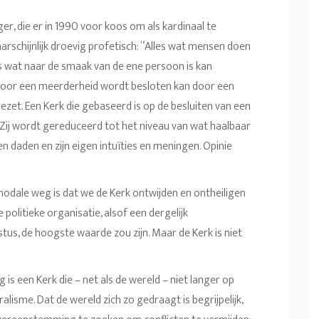
r, die er in 1990 voor koos om als kardinaal te
rschijnlijk droevig profetisch: “Alles wat mensen doen
s wat naar de smaak van de ene persoon is kan
 door een meerderheid wordt besloten kan door een
et. Een Kerk die gebaseerd is op de besluiten van een
Zij wordt gereduceerd tot het niveau van wat haalbaar
igen daden en zijn eigen intuïties en meningen. Opinie
nodale weg is dat we de Kerk ontwijden en ontheiligen
politieke organisatie, alsof een dergelijk
stus, de hoogste waarde zou zijn. Maar de Kerk is niet
 is een Kerk die – net als de wereld – niet langer op
alisme. Dat de wereld zich zo gedraagt is begrijpelijk,