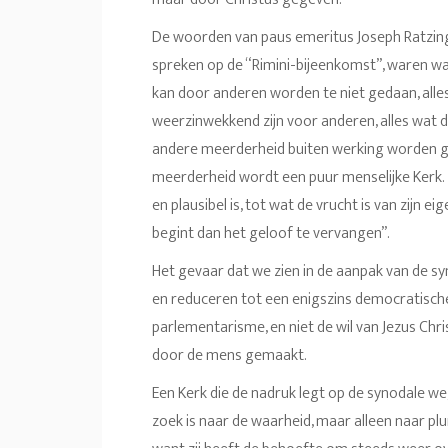
De woorden van paus emeritus Joseph Ratzinge
spreken op de “Rimini-bijeenkomst”, waren waa
kan door anderen worden te niet gedaan, alle
weerzinwekkend zijn voor anderen, alles wat
andere meerderheid buiten werking worden gez
meerderheid wordt een puur menselijke Kerk. 
en plausibel is, tot wat de vrucht is van zijn e
begint dan het geloof te vervangen”.
Het gevaar dat we zien in de aanpak van de sy
en reduceren tot een enigszins democratische 
parlementarisme, en niet de wil van Jezus Chri
door de mens gemaakt.
Een Kerk die de nadruk legt op de synodale weg
zoek is naar de waarheid, maar alleen naar plur