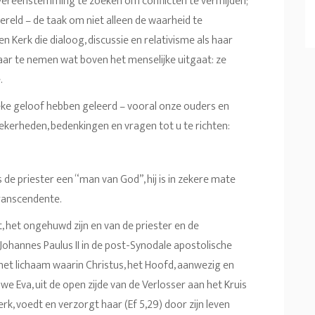
vereenstemming te zoeken om conflicten te vermijden;
ereld – de taak om niet alleen de waarheid te
 Kerk die dialoog, discussie en relativisme als haar
waar te nemen wat boven het menselijke uitgaat: ze
.
eke geloof hebben geleerd – vooral onze ouders en
ekerheden, bedenkingen en vragen tot u te richten:
s de priester een “man van God”, hij is in zekere mate
 transcendente.
, het ongehuwd zijn en van de priester en de
 Johannes Paulus II in de post-Synodale apostolische
 het lichaam waarin Christus, het Hoofd, aanwezig en
ieuwe Eva, uit de open zijde van de Verlosser aan het Kruis
k, voedt en verzorgt haar (Ef 5,29) door zijn leven