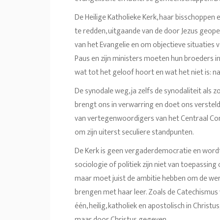
De Heilige Katholieke Kerk, haar bisschoppen
te redden, uitgaande van de door Jezus geopen
van het Evangelie en om objectieve situaties
Paus en zijn ministers moeten hun broeders in
wat tot het geloof hoort en wat het niet is: na
De synodale weg, ja zelfs de synodaliteit als 
brengt ons in verwarring en doet ons verstel
van vertegenwoordigers van het Centraal Com
om zijn uiterst seculiere standpunten.
De Kerk is geen vergaderdemocratie en word
sociologie of politiek zijn niet van toepassing
maar moet juist de ambitie hebben om de wer
brengen met haar leer. Zoals de Catechismus v
één, heilig, katholiek en apostolisch in Christ
maar door Christus gegeven.