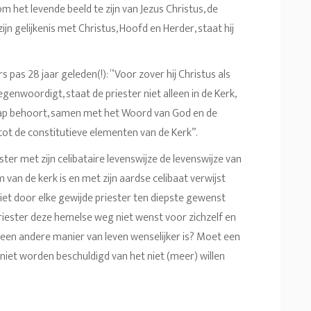
m het levende beeld te zijn van Jezus Christus, de
n gelijkenis met Christus, Hoofd en Herder, staat hij
 pas 28 jaar geleden(!): “Voor zover hij Christus als
enwoordigt, staat de priester niet alleen in de Kerk,
hap behoort, samen met het Woord van God en de
 tot de constitutieve elementen van de Kerk”.
ester met zijn celibataire levenswijze de levenswijze van
 van de kerk is en met zijn aardse celibaat verwijst
niet door elke gewijde priester ten diepste gewenst
ester deze hemelse weg niet wenst voor zichzelf en
een andere manier van leven wenselijker is? Moet een
t niet worden beschuldigd van het niet (meer) willen