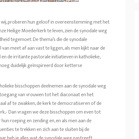
ls wij, proberen hun geloof in overeenstemming met het
onze Heilige Moederkerk te leven, zien de synodale weg
heid tegemoet. De thema’s die de synodale
l van meet af aan vast te liggen, als men kijkt naar de
n de irritante pastorale initiatieven in katholieke,
enoeg duidelijk geïnspireerd door ketterse
holieke bisschoppen deelnemen aan de synodale weg
de toegang van vrouwen tot het diaconaat en het
aal af te zwakken, de kerk te democratiseren of de
erk,- Dan vragen we deze bisschoppen om even tot
 hun roeping en zending en, en als men aan de
ties te trekken en zich aan te sluiten bij de
r heb je alles wat de synodale weg nastreeft.