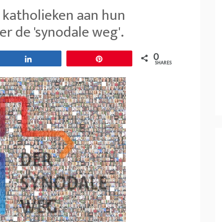
e katholieken aan hun
r de 'synodale weg'.
0
Share
Pin
SHARES