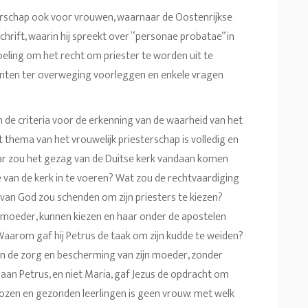
erschap ook voor vrouwen, waarnaar de Oostenrijkse
schrift, waarin hij spreekt over “personae probatae” in
edoeling om het recht om priester te worden uit te
punten ter overweging voorleggen en enkele vragen
an de criteria voor de erkenning van de waarheid van het
het thema van het vrouwelijk priesterschap is volledig en
Waar zou het gezag van de Duitse kerk vandaan komen
 van de kerk in te voeren? Wat zou de rechtvaardiging
t van God zou schenden om zijn priesters te kiezen?
ste moeder, kunnen kiezen en haar onder de apostelen
aarom gaf hij Petrus de taak om zijn kudde te weiden?
an de zorg en bescherming van zijn moeder, zonder
 aan Petrus, en niet Maria, gaf Jezus de opdracht om
kozen en gezonden leerlingen is geen vrouw: met welk