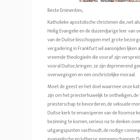
Beste Eminenties,
Katholieke apostolische christenen die, net a
Heilig Evangelie en de duizendjarige leer van 
van de Duitse bisschoppen met grote bezorgd
vergadering in Frankfurt wil aansnijden lijken a
vreemde theologieën die vooraf zijn verspreid e
vooral Duitse, kringen; ze zijn deprimerend g
overwegingen en een onchristelijke moraal.
Moet de geest en het doel waarmee onze kat
zijn om het priesterhuwelijk te ontheiligen, 
priesterschap te bevorderen, de seksuele mor
Duitse kerk te emanciperen van de Roomse k
bezinning te komen, serieus na te denken over
uitgangspunten vasthoudt, de nodige consequen
evangelische en lutherse gemeenschappen. Daa