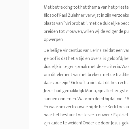
Met betrekking tot het thema van het priest
filosoof Paul Zulehner verwijst in zijn verzoek
plaats van “viri probati”, met de duidelijke b
breiden tot vrouwen, willen wij de volgende 
opwerpen
De heilige Vincentius van Lerins zei dat een v
geloof is dat het altijd en overal is geloofd; 
duidelijk in tegenspraak met deze criteria. 
om dit element van het breken met de traditie
daarvoor zijn? Gelooft u niet dat dit het rech
Jezus had gemakkelijk Maria, zijn allerheilig
kunnen opnemen. Waarom deed hij dat niet? W
En waarom vertrouwde hij de hele Kerk toe a
haar het bestuur toe te vertrouwen? Expliciet
zijn kudde te weiden! Onder de door Jezus ge