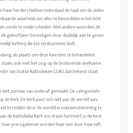
 en haar herders hebben inderdaad de taak om de zielen
baarde waarheid, om alles te beoordelen in het licht
 van zonde te onderscheiden. Met andere woorden, de
 de geloofsleer bevestigen door duidelijk aan te geven
melijk ketterij die tot verdoemenis leidt.
zodanig, als plaats om deze kwesties te behandelen,
d staan, ook met het oog op de beslissende deelname
ité van Duitse Katholieken (ZdK), dat bekend staat
t niet zomaar van onderaf gemaakt. De categorieën
 op de Kerk. De Kerk past zich niet aan de wereld aan,
eld te redden door de wereld in overeenstemming te
an de Katholieke Kerk ons eraan herinnert, is de Kerk
us; haar prerogatieven worden haar niet door haarzelf,