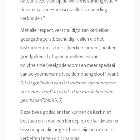
natuur. Deze visie op de wereld is samengevat in
de mantra van Franciscus: alles is onderling
verbonden.”
Met alle respect, verschuldigd aan kerkelijke
gezagsdragers, beschuldig ik allen die het
Instrumentum Laboris (werkdocument) hebben
goedgekeurd of gaan goedkeuren van
polytheisme (veelgodendom) en meer speciaal
van polydemonisme (veeldemonengeloof), want
“al de godheden van de heidenen zijn demonen;
onze Heer heeft in plaats daarvan de hemelen
geschapen
”(ps. 95, 5)
Deze twee godsdiensten kunnen de Kerk niet
bestaan en ik doe een beroep op de kardinalen en
bisschoppen die nog katholiek zijn hun stem te
verheffen tegen dit schandaal.