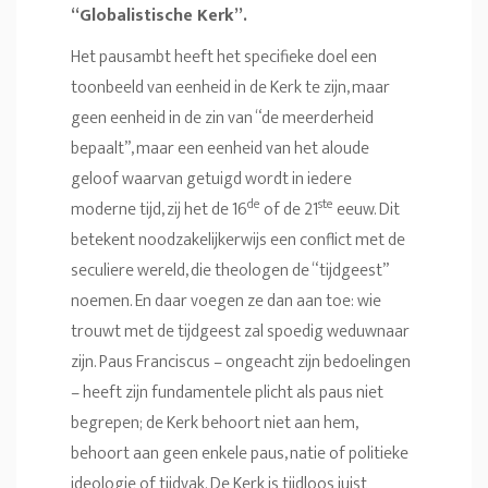
“Globalistische Kerk”.
Het pausambt heeft het specifieke doel een
toonbeeld van eenheid in de Kerk te zijn, maar
geen eenheid in de zin van “de meerderheid
bepaalt”, maar een eenheid van het aloude
geloof waarvan getuigd wordt in iedere
de
ste
moderne tijd, zij het de 16
of de 21
eeuw. Dit
betekent noodzakelijkerwijs een conflict met de
seculiere wereld, die theologen de “tijdgeest”
noemen. En daar voegen ze dan aan toe: wie
trouwt met de tijdgeest zal spoedig weduwnaar
zijn. Paus Franciscus – ongeacht zijn bedoelingen
– heeft zijn fundamentele plicht als paus niet
begrepen; de Kerk behoort niet aan hem,
behoort aan geen enkele paus, natie of politieke
ideologie of tijdvak. De Kerk is tijdloos juist