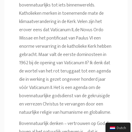
bovennatuurlijks tot iets binnenwerelds.
Katholieken merken in toenemende mate de
klimaatverandering in de Kerk. Velen zijn het
erover eens dat Vaticanum II, de Novus Ordo
Missae en het pontificaat van Paulus VI een
enorme verwarring in de katholieke Kerk hebben
gebracht. Maar valt de eerste dominosteen in
1962 bij de opening van Vaticanum II? Ik denk dat
de wortel van het rot teruggaat tot een agenda
die in werking is gezet ongeveer honderd jaar
vóór Vaticanum II. Het is een agenda om de
bovennatuurlijke godsdienst van de gekruisigde
en verrezen Christus te vervangen door een
natuurlijke religie van humanisme en globalisme.
Bovennatuurlijk denken – vertrouwen op God die
Dutch
boven al het natuurlijk verheven is – dat is