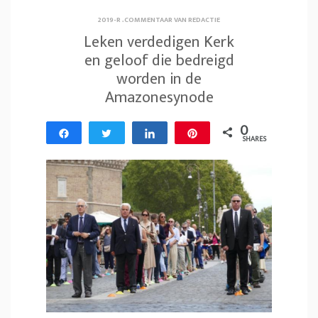
2019-R
.
COMMENTAAR VAN REDACTIE
Leken verdedigen Kerk
en geloof die bedreigd
worden in de
Amazonesynode
0
Share
Tweet
Share
Pin
SHARES