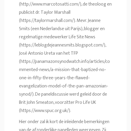
(
http://www.marcotosatti.com/
), de theoloog en
publicist dr. Taylor Marshall
(
https://taylormarshall.com/
). Mevr. Jeanne
Smits (een Nederlandse uit Parijs), blogger en
regelmatige medewerker Life Site News
(
https://leblogdejeannesmits.blogspot.com/
),
José Antonio Ureta van het TFP
(
https://panamazonsynodwatch.info/articles/co
mmented-news/a-mission-that-baptized-no-
one-in-fifty-three-years-the-flawed-
evangelization-model-of-the-pan-amazonian-
synod/
). De paneldiscussie werd geleid door de
Brit John Smeaton, voorzitter Pro Life UK
(
https://www.spuc.org.uk/
).
Hier onder zal ik kort de inleidende bemerkingen
van de afzonderlijke panelleden weergeven. Zij