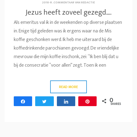
2018-R
.
COMMENTAAR VAN REDACTIE
Jezus heeft zoveel gezegd….
Als emeritus val ik in de weekenden op diverse plaatsen
in. Enige tijd geleden was ik ergens waar na de Mis
koffie geschonken werd. Ik heb me uiteraard bij de
koffiedrinkende parochianen gevoegd. De vriendelijke
mevrouw die mijn koffie inschonk, zei: “Ik ben blij dat u
bij de consecratie “voor allen” zegt. Toen ik een
READ MORE
0
Share
Tweet
Share
Pin
SHARES