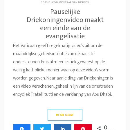
2021-D
.
COMMENTAAR VAN DERDEN
Pauselijke
Driekoningenvideo maakt
een einde aan de
evangelisatie
Het Vaticaan geeft regelmatig video’s uit om de
maandelijkse gebedsintentie van de paus te
ondersteunen. Er is al meer kritiek geweest op de
weinig katholieke manier waarop deze video’s vorm
worden gegeven. Naar aanleiding van Driekoningen is
een video verschenen, geheel in lijn van de omstreden
encycliek Fratelli tutti en de verklaring van Abu Dhabi,
READ MORE
0
Share
Tweet
Share
Pin