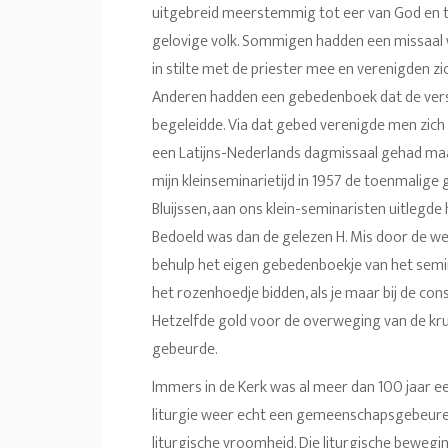
uitgebreid meerstemmig tot eer van God en tot
gelovige volk. Sommigen hadden een missaal 
in stilte met de priester mee en verenigden zi
Anderen hadden een gebedenboek dat de versc
begeleidde. Via dat gebed verenigde men zich 
een Latijns-Nederlands dagmissaal gehad maa
mijn kleinseminarietijd in 1957 de toenmalige g
Bluijssen, aan ons klein-seminaristen uitlegd
Bedoeld was dan de gelezen H. Mis door de we
behulp het eigen gebedenboekje van het seminar
het rozenhoedje bidden, als je maar bij de cons
Hetzelfde gold voor de overweging van de krui
gebeurde.
Immers in de Kerk was al meer dan 100 jaar ee
liturgie weer echt een gemeenschapsgebeure
liturgische vroomheid. Die liturgische bewegi