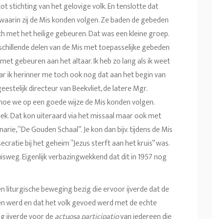
 stichting van het gelovige volk. En tenslotte dat
waarin zij de Mis konden volgen. Ze baden de gebeden
ch met het heilige gebeuren. Dat was een kleine groep.
hillende delen van de Mis met toepasselijke gebeden
met gebeuren aan het altaar. Ik heb zo lang als ik weet
r ik herinner me toch ook nog dat aan het begin van
eestelijk directeur van Beekvliet, de latere Mgr.
e hoe we op een goede wijze de Mis konden volgen.
ek. Dat kon uiteraard via het missaal maar ook met
ie, “De Gouden Schaal”. Je kon dan bijv. tijdens de Mis
ecratie bij het geheim “Jezus sterft aan het kruis” was.
sweg. Eigenlijk verbazingwekkend dat dit in 1957 nog
n liturgische beweging bezig die ervoor ijverde dat de
n werd en dat het volk gevoed werd met de echte
ng ijverde voor de
actuosa participatio
van iedereen die