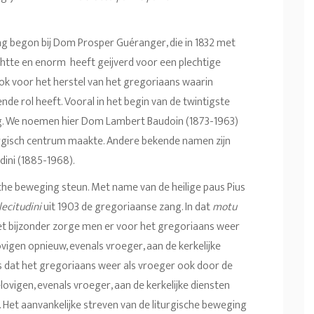
g begon bij Dom Prosper Guéranger, die in 1832 met
chtte en enorm heeft geijverd voor een plechtige
ij ook voor het herstel van het gregoriaans waarin
de rol heeft. Vooral in het begin van de twintigste
g. We noemen hier Dom Lambert Baudoin (1873-1963)
iturgisch centrum maakte. Andere bekende namen zijn
ini (1885-1968).
sche beweging steun. Met name van de heilige paus Pius
lecitudini
uit 1903 de gregoriaanse zang. In dat
motu
het bijzonder zorge men er voor het gregoriaans weer
ovigen opnieuw, evenals vroeger, aan de kerkelijke
dus dat het gregoriaans weer als vroeger ook door de
vigen, evenals vroeger, aan de kerkelijke diensten
 Het aanvankelijke streven van de liturgische beweging