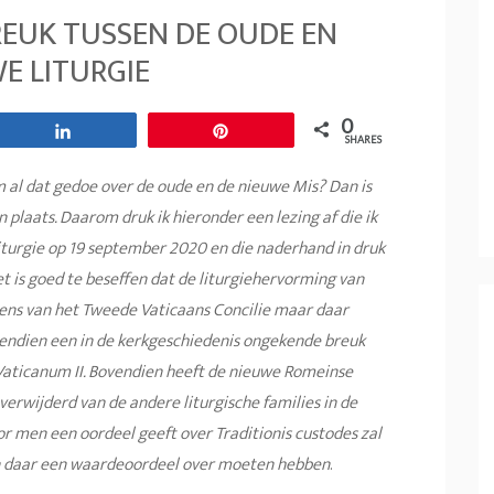
REUK TUSSEN DE OUDE EN
E LITURGIE
0
Share
Pin
SHARES
 al dat gedoe over de oude en de nieuwe Mis? Dan is
 plaats. Daarom druk ik hieronder een lezing af die ik
iturgie op 19 september 2020 en die naderhand in druk
et is goed te beseffen dat de liturgiehervorming van
ns van het Tweede Vaticaans Concilie maar daar
vendien een in de kerkgeschiedenis ongekende breuk
 Vaticanum II. Bovendien heeft de nieuwe Romeinse
 verwijderd van de andere liturgische families in de
r men een oordeel geeft over Traditionis custodes zal
en daar een waardeoordeel over moeten hebben
.