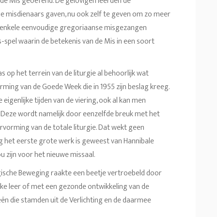
de Mis geoefend. De gelovigen leerden de
de misdienaars gaven, nu ook zelf te geven om zo meer
den enkele eenvoudige gregoriaanse misgezangen
-spel waarin de betekenis van de Mis in een soort
as op het terrein van de liturgie al behoorlijk wat
rming van de Goede Week die in 1955 zijn beslag kreeg.
e eigenlijke tijden van de viering, ook al kan men
n. Deze wordt namelijk door eenzelfde breuk met het
rvorming van de totale liturgie. Dat wekt geen
g het eerste grote werk is geweest van Hannibale
ou zijn voor het nieuwe missaal.
gische Beweging raakte een beetje vertroebeld door
eke leer of met een gezonde ontwikkeling van de
eën die stamden uit de Verlichting en de daarmee