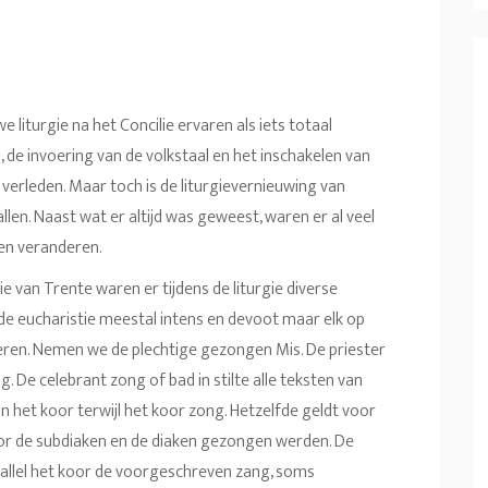
liturgie na het Concilie ervaren als iets totaal
de invoering van de volkstaal en het inschakelen van
t verleden. Maar toch is de liturgievernieuwing van
llen. Naast wat er altijd was geweest, waren er al veel
den veranderen.
lie van Trente waren er tijdens de liturgie diverse
de eucharistie meestal intens en devoot maar elk op
eren. Nemen we de plechtige gezongen Mis. De priester
. De celebrant zong of bad in stilte alle teksten van
n het koor terwijl het koor zong. Hetzelfde geldt voor
door de subdiaken en de diaken gezongen werden. De
rallel het koor de voorgeschreven zang, soms