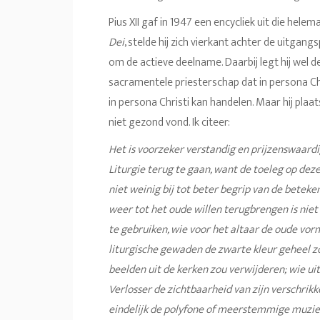
Pius XII gaf in 1947 een encycliek uit die helema
Dei
, stelde hij zich vierkant achter de uitgan
om de actieve deelname. Daarbij legt hij wel
sacramentele priesterschap dat in persona Ch
in persona Christi kan handelen. Maar hij plaa
niet gezond vond. Ik citeer:
Het is voorzeker verstandig en prijzenswaardi
Liturgie terug te gaan, want de toeleg op deze
niet weinig bij tot beter begrip van de beteke
weer tot het oude willen terugbrengen is niet
te gebruiken, wie voor het altaar de oude vorm
liturgische gewaden de zwarte kleur geheel zo
beelden uit de kerken zou verwijderen; wie uit
Verlosser de zichtbaarheid van zijn verschrikk
eindelijk de polyfone of meerstemmige muziek