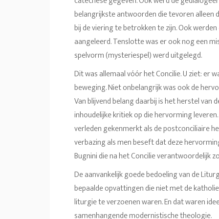
catechese gegeven. Ook werd de gedialogeer
belangrijkste antwoorden die tevoren alleen 
bij de viering te betrokken te zijn. Ook wer
aangeleerd. Tenslotte was er ook nog een mis
spelvorm (mysteriespel) werd uitgelegd.
Dit was allemaal vóór het Concilie. U ziet: er w
beweging. Niet onbelangrijk was ook de hervo
Van blijvend belang daarbij is het herstel van d
inhoudelijke kritiek op die hervorming levere
verleden gekenmerkt als de postconciliaire he
verbazing als men beseft dat deze hervormin
Bugnini die na het Concilie verantwoordelijk z
De aanvankelijk goede bedoeling van de Litur
bepaalde opvattingen die niet met de katholi
liturgie te verzoenen waren. En dat waren ide
samenhangende modernistische theologie.