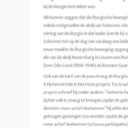
bij de liturgie betrokken was.
We kunnen zeggen dat die liturgische bewegin
enkele metgezellen de abdij van Solesmes sti
viering van de liturgie. In dat kader ijverde h
Solesmes tot op de dag van vandaag een leiden
eeuw maakte de liturgische beweging opgan
die van de abdij Keizersberg in Leuven een l
Dom Odo Casel (1868-1948) en Romano Guard
Ook van de kant van de paus kreeg de liturgi
X. Hij hervormde in het motu proprio
Tra le sol
proprio
schreef hij onder andere: “Geheel in 
bij het volk in zwang te brengen, opdat de gel
diensten
meer actief deelnemen
.” Hij wilde 
gelovigen gezongen zou worden: opdat de gelo
meer actief deelnemen (actuosa participatio).