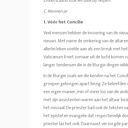
Onderstaand stuk wil daarbij helpen.
C. Mennen pr
1. Vóór het Concilie
Veel mensen hebben de invoering van de nieuwe 
nieuws. Met name de omkering van de altaren, 
allerlei leken voelde aan als een breuk met he
Vaticanum II niet zomaar uit de lucht komen va
langer tendensen die in de liturgie dingen wil
In de liturgie zoals we die kenden na het Conci
groepen gelovigen apart bezig. Ze beleefden 
een eigen manier, min of meer los van de and
met zijn assistenten waren aan het altaar bezig
het missaal. De priester bad ook de teksten va
het epistel en evangelie dat respectievelijk 
priester las het ook. Daarnaast verzorgde pa