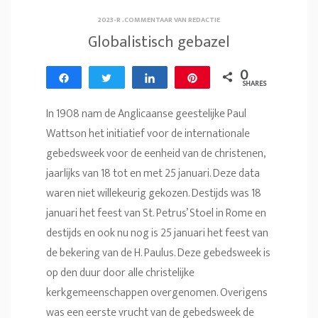
2023-R
.
COMMENTAAR VAN REDACTIE
Globalistisch gebazel
0
Share
Tweet
Share
Pin
SHARES
In 1908 nam de Anglicaanse geestelijke Paul
Wattson het initiatief voor de internationale
gebedsweek voor de eenheid van de christenen,
jaarlijks van 18 tot en met 25 januari. Deze data
waren niet willekeurig gekozen. Destijds was 18
januari het feest van St. Petrus’ Stoel in Rome en
destijds en ook nu nog is 25 januari het feest van
de bekering van de H. Paulus. Deze gebedsweek is
op den duur door alle christelijke
kerkgemeenschappen overgenomen. Overigens
was een eerste vrucht van de gebedsweek de